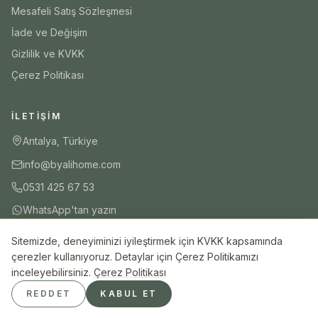
Mesafeli Satış Sözleşmesi
İade ve Değişim
Gizlilik ve KVKK
Çerez Politikası
İLETIŞIM
Antalya, Türkiye
info@byalihome.com
0531 425 67 53
WhatsApp'tan yazın
Sitemizde, deneyiminizi iyileştirmek için KVKK kapsamında
çerezler kullanıyoruz. Detaylar için Çerez Politikamızı
inceleyebilirsiniz.
Çerez Politikası
© 2026 ByAli Home. Tüm hakları saklıdır.
REDDET
KABUL ET
Güvenli Ödeme
iyzico
Visa
Mastercard
Havale/EFT