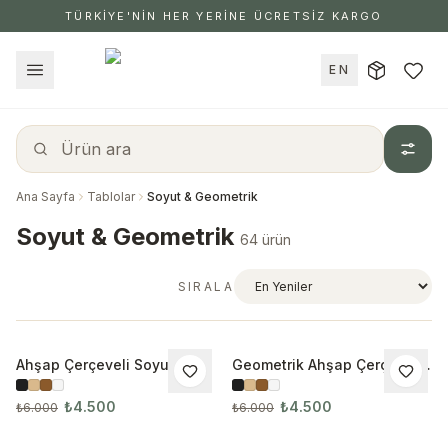
TÜRKİYE'NİN HER YERİNE ÜCRETSİZ KARGO
EN
Ana Sayfa
Tablolar
Soyut & Geometrik
Soyut & Geometrik
64 ürün
SIRALA
Ahşap Çerçeveli Soyut 3’lü
Geometrik Ahşap Çerçeveli
İNDIRIM
İNDIRIM
Tablo Seti
3’lü Tablo Seti 3004
₺4.500
₺4.500
₺6.000
₺6.000