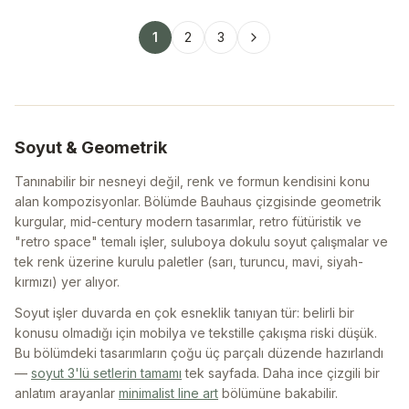
1
2
3
Soyut & Geometrik
Tanınabilir bir nesneyi değil, renk ve formun kendisini konu
alan kompozisyonlar. Bölümde Bauhaus çizgisinde geometrik
kurgular, mid-century modern tasarımlar, retro fütüristik ve
"retro space" temalı işler, suluboya dokulu soyut çalışmalar ve
tek renk üzerine kurulu paletler (sarı, turuncu, mavi, siyah-
kırmızı) yer alıyor.
Soyut işler duvarda en çok esneklik tanıyan tür: belirli bir
konusu olmadığı için mobilya ve tekstille çakışma riski düşük.
Bu bölümdeki tasarımların çoğu üç parçalı düzende hazırlandı
—
soyut 3'lü setlerin tamamı
tek sayfada. Daha ince çizgili bir
anlatım arayanlar
minimalist line art
bölümüne bakabilir.