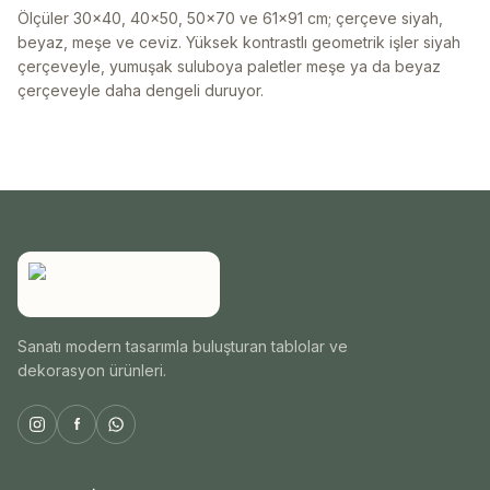
Ölçüler 30x40, 40x50, 50x70 ve 61x91 cm; çerçeve siyah,
beyaz, meşe ve ceviz. Yüksek kontrastlı geometrik işler siyah
çerçeveyle, yumuşak suluboya paletler meşe ya da beyaz
çerçeveyle daha dengeli duruyor.
Sanatı modern tasarımla buluşturan tablolar ve
dekorasyon ürünleri.