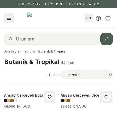
TÜRKİYE'NİN HER YERİNE ÜCRETSİZ KARGO
EN
Ana Sayfa
Tablolar
Botanik & Tropikal
Botanik & Tropikal
44 ürün
SIRALA
Ahşap Çerçeveli Botanik
Ahşap Çerçeveli Çiçek 3’lü
İNDIRIM
İNDIRIM
3’lü Tablo Seti
Tablo Seti 3030
₺4.500
₺4.500
₺6.000
₺6.000