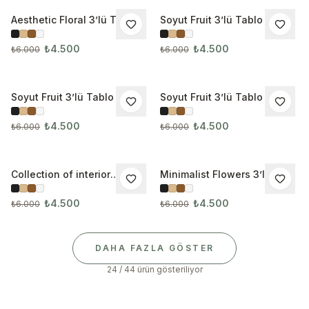
Aesthetic Floral 3’lü Tablo
Soyut Fruit 3’lü Tablo Seti
İNDIRIM
İNDIRIM
Seti
3260
₺4.500
₺4.500
₺6.000
₺6.000
Soyut Fruit 3’lü Tablo Seti
Soyut Fruit 3’lü Tablo Seti
İNDIRIM
İNDIRIM
3261
3262
₺4.500
₺4.500
₺6.000
₺6.000
Collection of interior
Minimalist Flowers 3’lü
İNDIRIM
İNDIRIM
Modern 3’lü Tablo Seti
Tablo Seti 3265
₺4.500
₺4.500
₺6.000
₺6.000
DAHA FAZLA GÖSTER
24 / 44 ürün gösteriliyor