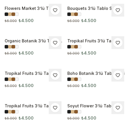
Flowers Market 3’lü Tablo
Bouquets 3’lü Tablo Seti
İNDIRIM
İNDIRIM
Seti 3202
₺4.500
₺4.500
₺6.000
₺6.000
Organic Botanik 3’lü Tablo
Tropikal Fruits 3’lü Tablo
İNDIRIM
İNDIRIM
Seti
Seti 3215
₺4.500
₺4.500
₺6.000
₺6.000
Tropikal Fruits 3’lü Tablo
Boho Botanik 3’lü Tablo Seti
İNDIRIM
İNDIRIM
Seti 3216
₺4.500
₺4.500
₺6.000
₺6.000
Tropikal Fruits 3’lü Tablo
Soyut Flower 3’lü Tablo Seti
İNDIRIM
İNDIRIM
Seti
₺4.500
₺4.500
₺6.000
₺6.000