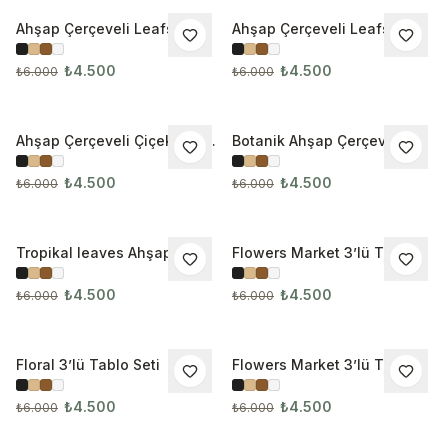
Ahşap Çerçeveli Leafs 3’lü
Ahşap Çerçeveli Leafs 3’lü
İNDIRIM
İNDIRIM
Tablo Seti 3034
Tablo Seti 3035
₺4.500
₺4.500
₺6.000
₺6.000
Ahşap Çerçeveli Çiçek 3’lü
Botanik Ahşap Çerçeveli
İNDIRIM
İNDIRIM
Tablo Seti 3066
3’lü Tablo Seti
₺4.500
₺4.500
₺6.000
₺6.000
Tropikal leaves Ahşap
Flowers Market 3’lü Tablo
İNDIRIM
İNDIRIM
Çerçeveli 3’lü Tablo Seti
Seti 3188
₺4.500
₺4.500
₺6.000
₺6.000
Floral 3’lü Tablo Seti
Flowers Market 3’lü Tablo
İNDIRIM
İNDIRIM
Seti 3201
₺4.500
₺4.500
₺6.000
₺6.000