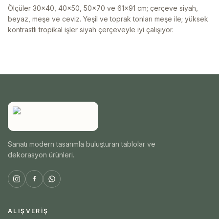
Ölçüler 30x40, 40x50, 50x70 ve 61x91 cm; çerçeve siyah,
beyaz, meşe ve ceviz. Yeşil ve toprak tonları meşe ile; yüksek
kontrastlı tropikal işler siyah çerçeveyle iyi çalışıyor.
Sanatı modern tasarımla buluşturan tablolar ve
dekorasyon ürünleri.
ALIŞVERIŞ