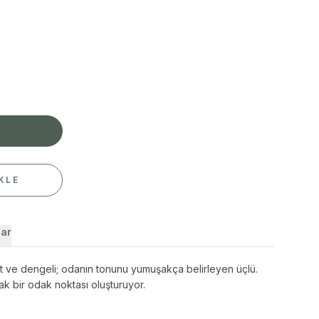
E
KLE
ar
ut ve dengeli; odanın tonunu yumuşakça belirleyen üçlü.
k bir odak noktası oluşturuyor.