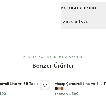
MALZEME & BAKIM
KARGO & İADE
BUNLAR DA HOŞUNUZA GIDEBILIR
Benzer Ürünler
veli Line Art 5’li Tablo Seti
Ahşap Çerçeveli Line Art 3’lü T
İNDIRIM
3074
.500
₺4.500
₺6.000