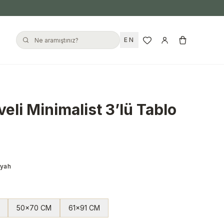
EN
li Minimalist 3’lü Tablo
iyah
50x70 CM
61x91 CM