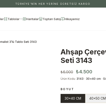
TÜRKİYE'NİN HER YERİNE ÜCRETSİZ KARGO
ler
Tablolar
Haritalar
Toptan Satış
Hikayemiz
malist 3’lü Tablo Seti 3143
Ahşap Çerçeve
Seti 3143
₺4.500
₺6.000
Ürün Kodu
:
3143 · 30×40 cm · S
BOYUT
30x40 CM
40x50 CM