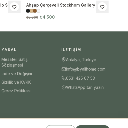
lo Seti
Ahşap Çerçeveli Stockhom Gallery 3’lü
İNDIRIM
Tablo Seti
₺4.500
₺6.000
YASAL
İLETIŞIM
Mesafeli Satış
Antalya, Türkiye
Sözleşmesi
info@byalihome.com
İade ve Değişim
0531 425 67 53
Gizlilik ve KVKK
WhatsApp'tan yazın
Çerez Politikası