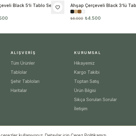
veli Black 5’li Tablo Seti
Ahşap Çerçeveli Black 3’lü Tab
İNDIRIM
.500
₺4.500
₺6.000
ALIŞVERIŞ
KURUMSAL
Tüm Ürünler
Hikayemiz
Tablolar
Kargo Takibi
Şehir Tabloları
Toptan Satış
Haritalar
Ürün Bilgisi
Sıkça Sorulan Sorular
İletişim
erezler kullanıyoruz. Detaylar için Çerez Politikamızı