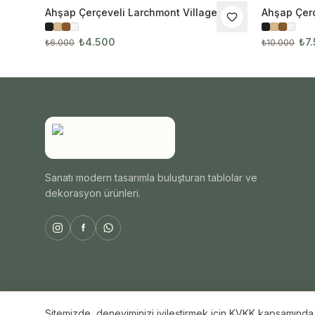
Ahşap Çerçeveli Larchmont Village 3’lü
Ahşap Çerçe
İNDIRIM
İNDIRIM
Tablo Seti
₺4.500
₺7
₺6.000
₺10.000
Sanatı modern tasarımla buluşturan tablolar ve
dekorasyon ürünleri.
Sitemizde, deneyiminizi iyileştirmek için KVKK kapsamında ç