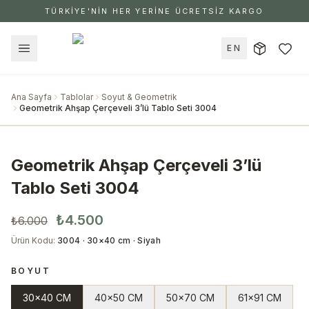
TÜRKİYE'NİN HER YERİNE ÜCRETSİZ KARGO
EN
Ana Sayfa
Tablolar
Soyut & Geometrik
Geometrik Ahşap Çerçeveli 3’lü Tablo Seti 3004
Geometrik Ahşap Çerçeveli 3’lü
Tablo Seti 3004
₺4.500
₺6.000
Ürün Kodu
:
3004 · 30×40 cm · Siyah
BOYUT
30x40 CM
40x50 CM
50x70 CM
61x91 CM