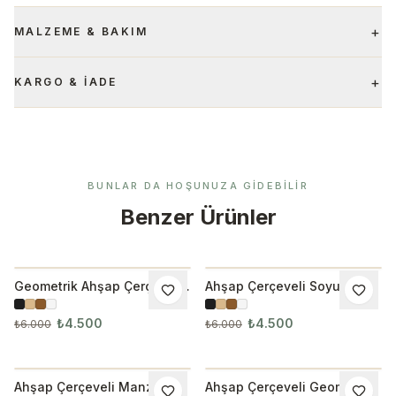
+
MALZEME & BAKIM
+
KARGO & İADE
BUNLAR DA HOŞUNUZA GIDEBILIR
Benzer Ürünler
Geometrik Ahşap Çerçeveli
Ahşap Çerçeveli Soyut 3’lü
İNDIRIM
İNDIRIM
3’lü Tablo Seti 3007
Tablo Seti
₺4.500
₺4.500
₺6.000
₺6.000
Ahşap Çerçeveli Manzara
Ahşap Çerçeveli Geometrik
İNDIRIM
İNDIRIM