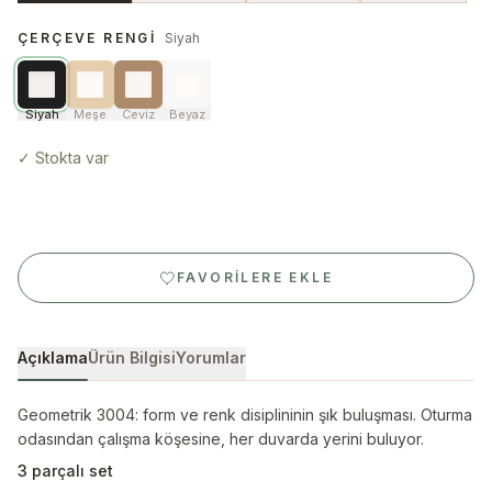
ÇERÇEVE RENGI
Siyah
Siyah
Meşe
Ceviz
Beyaz
✓
Stokta var
FAVORILERE EKLE
Açıklama
Ürün Bilgisi
Yorumlar
Geometrik 3004: form ve renk disiplininin şık buluşması. Oturma
odasından çalışma köşesine, her duvarda yerini buluyor.
3 parçalı set