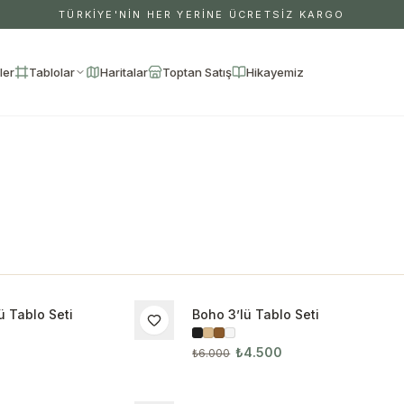
TÜRKİYE'NİN HER YERİNE ÜCRETSİZ KARGO
ler
Tablolar
Haritalar
Toptan Satış
Hikayemiz
ü Tablo Seti
Boho 3’lü Tablo Seti
İNDIRIM
₺4.500
₺6.000