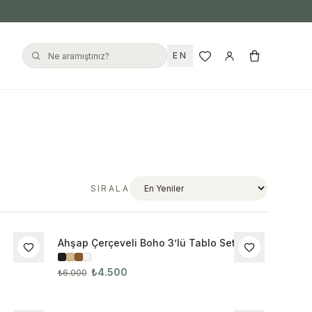
EN
SIRALA
Ahşap Çerçeveli Boho 3’lü Tablo Seti 3021
İNDIRIM
₺4.500
₺6.000