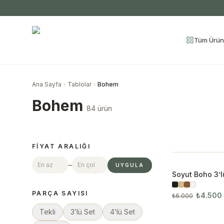
Tüm Ürün
Ana Sayfa
Tablolar
Bohem
Bohem
84 ürün
FIYAT ARALIĞI
–
UYGULA
Soyut Boho 3’l
İNDIRIM
PARÇA SAYISI
₺4.500
₺6.000
Tekli
3’lü Set
4’lü Set