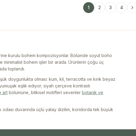
1
2
3
4
üzerine kurulu bohem kompozisyonlar. Bölümde soyut boho
e minimalist bohem işler bir arada. Ürünlerin çoğu üç
ada toplandı.
üşük doygunlukta olması: kum, kil, terracotta ve kırık beyaz
yumuşak eşlik ediyor; siyah çerçeve kontrastı
e art
bölümüne, bitkisel motifleri sevenler
botanik ve
odası duvarında üçlü yatay dizilim, koridorda tek büyük