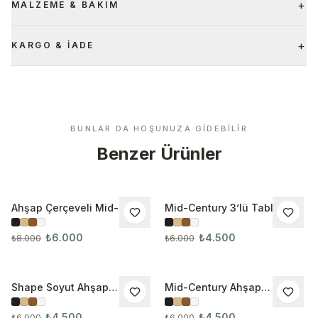
+
MALZEME & BAKIM
+
KARGO & İADE
BUNLAR DA HOŞUNUZA GIDEBILIR
Benzer Ürünler
Ahşap Çerçeveli Mid-
Mid-Century 3’lü Tablo Seti
İNDIRIM
İNDIRIM
Century 4’lü Tablo Seti
3131
₺6.000
₺4.500
₺8.000
₺6.000
Shape Soyut Ahşap
Mid-Century Ahşap
İNDIRIM
İNDIRIM
Çerçeveli 3’lü Tablo Seti
Çerçeveli 3’lü Tablo Seti
₺4.500
₺4.500
₺6.000
₺6.000