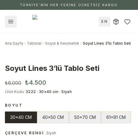
TÜRKİYE'NİN HER YERİNE ÜCRETSİZ KARGO
EN
Ana Sayfa
Tablolar
Soyut & Geometrik
Soyut Lines 3’lü Tablo Seti
Soyut Lines 3’lü Tablo Seti
₺4.500
₺6.000
Ürün Kodu
:
3222 · 30×40 cm · Siyah
BOYUT
30x40 CM
40x50 CM
50x70 CM
61x91 CM
ÇERÇEVE RENGI
Siyah