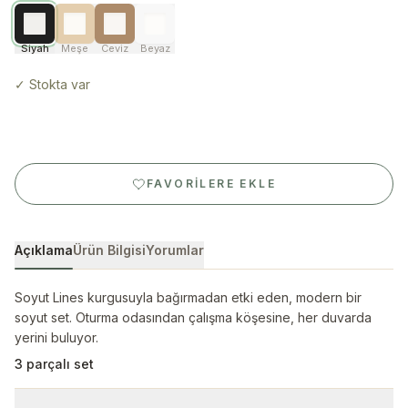
Siyah
Meşe
Ceviz
Beyaz
✓
Stokta var
FAVORILERE EKLE
Açıklama
Ürün Bilgisi
Yorumlar
Soyut Lines kurgusuyla bağırmadan etki eden, modern bir
soyut set. Oturma odasından çalışma köşesine, her duvarda
yerini buluyor.
3 parçalı set