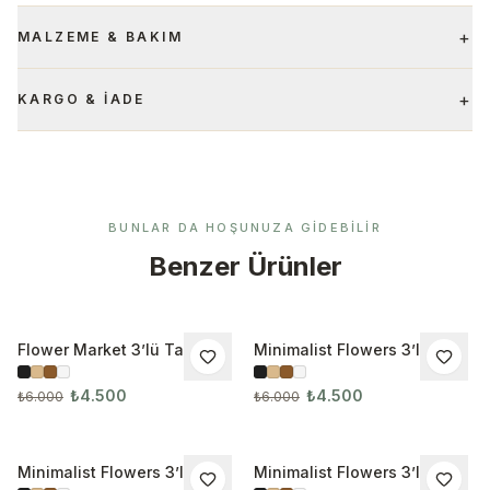
+
MALZEME & BAKIM
+
KARGO & İADE
BUNLAR DA HOŞUNUZA GIDEBILIR
Benzer Ürünler
Flower Market 3’lü Tablo
Minimalist Flowers 3’lü
İNDIRIM
İNDIRIM
Seti
Tablo Seti 3297
₺4.500
₺4.500
₺6.000
₺6.000
Minimalist Flowers 3’lü
Minimalist Flowers 3’lü
İNDIRIM
İNDIRIM