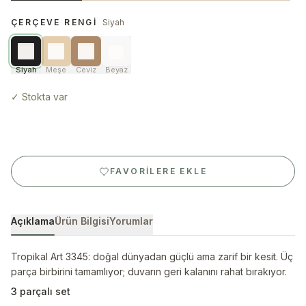
ÇERÇEVE RENGI
Siyah
Siyah
Meşe
Ceviz
Beyaz
✓
Stokta var
FAVORILERE EKLE
Açıklama
Ürün Bilgisi
Yorumlar
Tropikal Art 3345: doğal dünyadan güçlü ama zarif bir kesit. Üç
parça birbirini tamamlıyor; duvarın geri kalanını rahat bırakıyor.
3 parçalı set