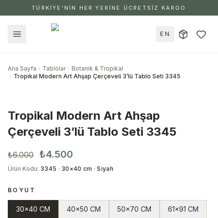
TÜRKİYE'NİN HER YERİNE ÜCRETSİZ KARGO
EN
Ana Sayfa
Tablolar
Botanik & Tropikal
Tropikal Modern Art Ahşap Çerçeveli 3’lü Tablo Seti 3345
Tropikal Modern Art Ahşap
Çerçeveli 3’lü Tablo Seti 3345
₺4.500
₺6.000
Ürün Kodu
:
3345 · 30×40 cm · Siyah
BOYUT
30x40 CM
40x50 CM
50x70 CM
61x91 CM