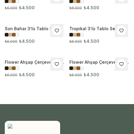
Tablo Seti 3298
Tablo Seti 3299
₺4.500
₺4.500
₺6.000
₺6.000
Son Bahar 3’lü Tablo Seti
Tropikal 3’lü Tablo Seti
İNDIRIM
İNDIRIM
₺4.500
₺4.500
₺6.000
₺6.000
Flower Ahşap Çerçeveli 3’lü
Flower Ahşap Çerçeveli 3’lü
İNDIRIM
İNDIRIM
Tablo Seti 3334
Tablo Seti 3335
₺4.500
₺4.500
₺6.000
₺6.000