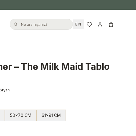
EN
r – The Milk Maid Tablo
 Siyah
50x70 CM
61x91 CM