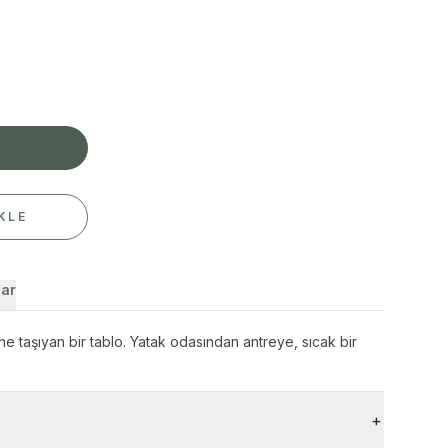
E
KLE
ar
e taşıyan bir tablo. Yatak odasından antreye, sıcak bir
+