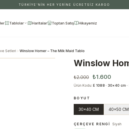
TÜRKİYE'NİN HER YERİNE ÜCRETSİZ KARGO
ler
Tablolar
Haritalar
Toptan Satış
Hikayemiz
ve Setleri
Winslow Homer – The Milk Maid Tablo
Winslow Home
₺1.600
₺2.000
Ürün Kodu
:
E 1088 · 30×40 cm ·
BOYUT
30x40 CM
40x50 CM
ÇERÇEVE RENGI
Siyah