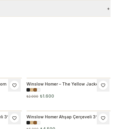
+
orn Tablo
Winslow Homer – The Yellow Jacket
İNDIRIM
Tablo
₺1.600
₺2.000
i 3’lü
Winslow Homer Ahşap Çerçeveli 3’lü
İNDIRIM
Tablo Seti 3031
₺4.500