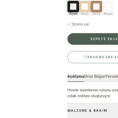
Siyah
Meşe
Ceviz
Beyaz
✓
Stokta var
SEPETE EKL
FAVORILERE E
Açıklama
Ürün Bilgisi
Yoruml
Homer eserlerinin ruhunu evin
odak noktası oluşturuyor.
MALZEME & BAKIM