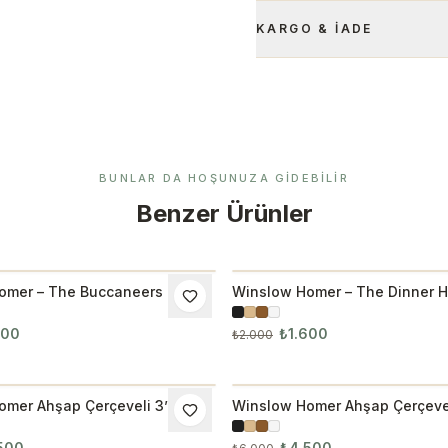
KARGO & İADE
BUNLAR DA HOŞUNUZA GIDEBILIR
Benzer Ürünler
omer – The Buccaneers Tablo
Winslow Homer – The Dinner H
M
İNDIRIM
600
₺1.600
₺2.000
mer Ahşap Çerçeveli 3’lü
Winslow Homer Ahşap Çerçevel
M
İNDIRIM
 3029
Tablo Seti 3030
500
₺4.500