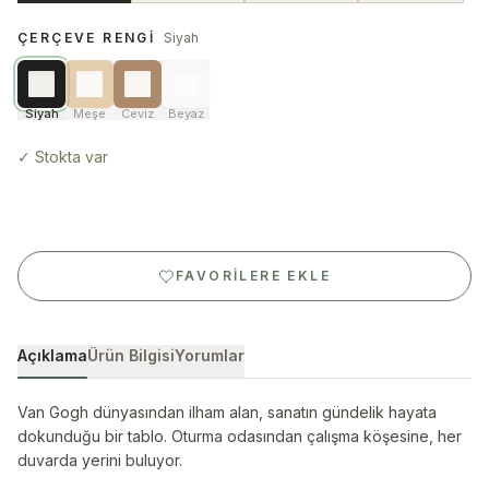
ÇERÇEVE RENGI
Siyah
Siyah
Meşe
Ceviz
Beyaz
✓
Stokta var
FAVORILERE EKLE
Açıklama
Ürün Bilgisi
Yorumlar
Van Gogh dünyasından ilham alan, sanatın gündelik hayata
dokunduğu bir tablo. Oturma odasından çalışma köşesine, her
duvarda yerini buluyor.