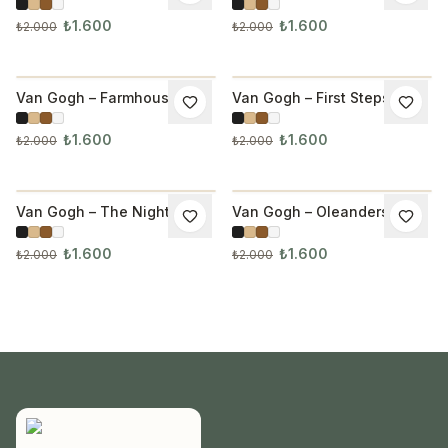
Tablo 1017
Asylum Tablo
₺1.600
₺1.600
₺2.000
₺2.000
Van Gogh – Farmhouse in
Van Gogh – First Steps after
İNDIRIM
İNDIRIM
Provence Tablo
Millet Tablo
₺1.600
₺1.600
₺2.000
₺2.000
Van Gogh – The Night Café
Van Gogh – Oleanders
İNDIRIM
İNDIRIM
Tablo
Tablo
₺1.600
₺1.600
₺2.000
₺2.000