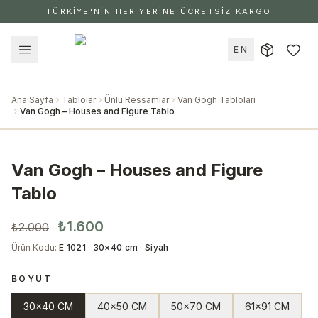
TÜRKİYE'NİN HER YERİNE ÜCRETSİZ KARGO
EN
Ana Sayfa
Tablolar
Ünlü Ressamlar
Van Gogh Tabloları
Van Gogh – Houses and Figure Tablo
Van Gogh – Houses and Figure
Tablo
₺1.600
₺2.000
Ürün Kodu
:
E 1021 · 30×40 cm · Siyah
BOYUT
30x40 CM
40x50 CM
50x70 CM
61x91 CM