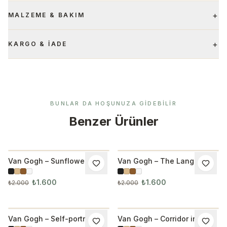
+
MALZEME & BAKIM
+
KARGO & İADE
BUNLAR DA HOŞUNUZA GIDEBILIR
Benzer Ürünler
Van Gogh – Sunflowers
Van Gogh – The Langlois
İNDIRIM
İNDIRIM
Tablo 1015
Bridge Tablo
₺1.600
₺1.600
₺2.000
₺2.000
Van Gogh – Self-portrait
Van Gogh – Corridor in the
İNDIRIM
İNDIRIM