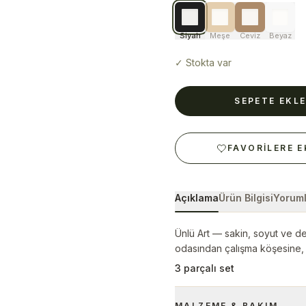
Siyah
Meşe
Ceviz
Beyaz
✓
Stokta var
SEPETE EKL
FAVORILERE E
Açıklama
Ürün Bilgisi
Yoruml
Ünlü Art — sakin, soyut ve d
odasından çalışma köşesine, 
3 parçalı set
MALZEME & BAKIM