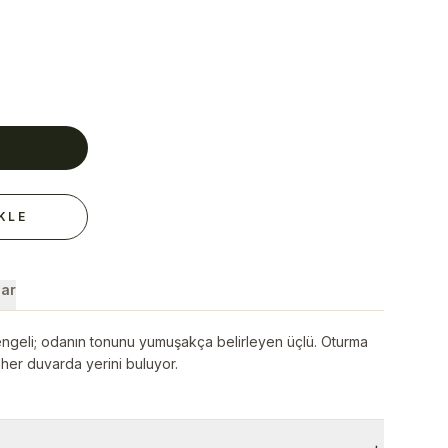
E
KLE
ar
engeli; odanın tonunu yumuşakça belirleyen üçlü. Oturma
her duvarda yerini buluyor.