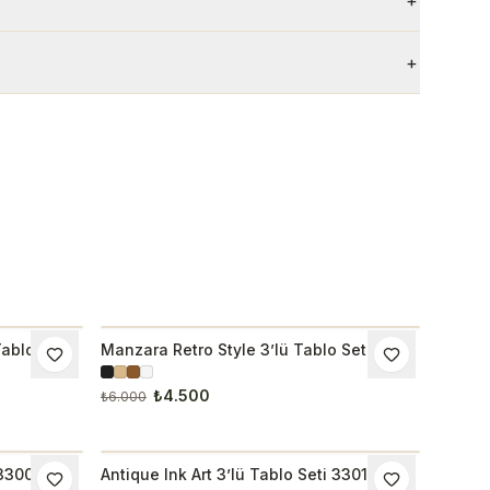
+
+
Tablo Seti
Manzara Retro Style 3’lü Tablo Seti
İNDIRIM
₺4.500
₺6.000
 3300
Antique Ink Art 3’lü Tablo Seti 3301
İNDIRIM