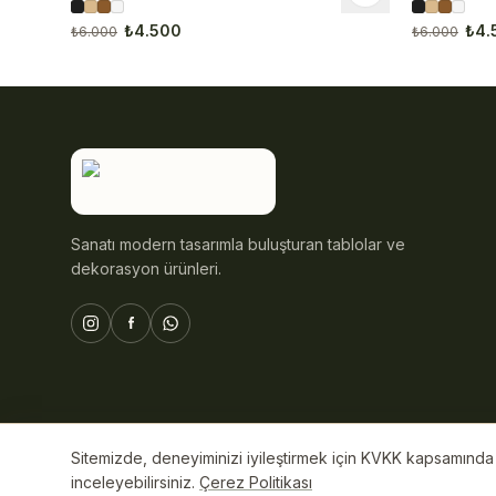
₺4.500
₺4.
₺6.000
₺6.000
Sanatı modern tasarımla buluşturan tablolar ve
dekorasyon ürünleri.
Sitemizde, deneyiminizi iyileştirmek için KVKK kapsamında ç
© 2026 ByAli Home. Tüm hakları saklıdır.
inceleyebilirsiniz.
Çerez Politikası