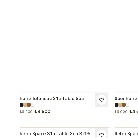
Retro futuristic 3’lü Tablo Seti
Spor Retro 
İNDIRIM
İNDIRI
₺4.500
₺4.
₺6.000
₺6.000
Retro Space 3’lü Tablo Seti 3295
Retro Spac
İNDIRIM
İNDIRI