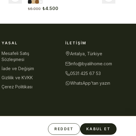
₺4.500
₺6.000
YASAL
İLETIŞIM
Mesafeli Satış
Antalya, Türkiye
Sözleşmesi
info@byalihome.com
İade ve Değişim
0531 425 67 53
Gizlilik ve KVKK
WhatsApp'tan yazın
Çerez Politikası
REDDET
KABUL ET
Güvenli Ödeme
iyzico
Visa
Mastercard
Havale/EFT