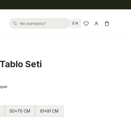
EN
 Tablo Seti
iyah
50x70 CM
61x91 CM