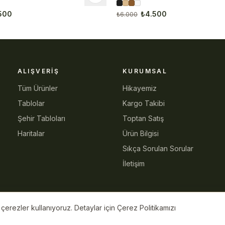
500
₺4.500
₺6.000
ALIŞVERIŞ
KURUMSAL
Tüm Ürünler
Hikayemiz
Tablolar
Kargo Takibi
Şehir Tabloları
Toptan Satış
Haritalar
Ürün Bilgisi
Sıkça Sorulan Sorular
İletişim
erezler kullanıyoruz. Detaylar için Çerez Politikamızı