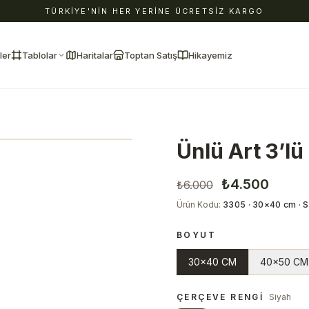
TÜRKİYE'NİN HER YERİNE ÜCRETSİZ KARGO
ler
Tablolar
Haritalar
Toptan Satış
Hikayemiz
Ünlü Art 3’lü
₺4.500
₺6.000
Ürün Kodu
:
3305 · 30×40 cm · S
BOYUT
30x40 CM
40x50 CM
ÇERÇEVE RENGI
Siyah