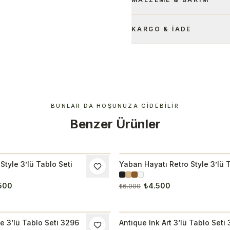
KARGO & İADE
BUNLAR DA HOŞUNUZA GIDEBILIR
Benzer Ürünler
Style 3’lü Tablo Seti
Yaban Hayatı Retro Style 3’lü 
M
İNDIRIM
500
₺4.500
₺6.000
e 3’lü Tablo Seti 3296
Antique Ink Art 3’lü Tablo Seti
M
İNDIRIM