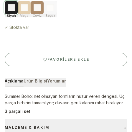
Siyah
Meşe
Ceviz
Beyaz
✓
Stokta var
FAVORILERE EKLE
Açıklama
Ürün Bilgisi
Yorumlar
Summer Boho: net olmayan formların huzur veren dengesi. Üç
parça birbirini tamamlıyor; duvarın geri kalanını rahat bırakıyor.
3 parçalı set
+
MALZEME & BAKIM