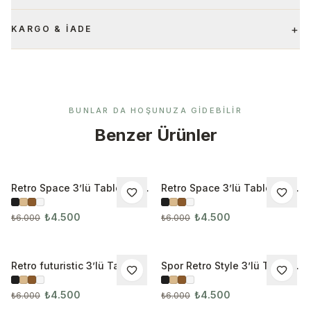
+
KARGO & İADE
BUNLAR DA HOŞUNUZA GIDEBILIR
Benzer Ürünler
Retro Space 3’lü Tablo Seti
Retro Space 3’lü Tablo Seti
İNDIRIM
İNDIRIM
3285
3286
₺4.500
₺4.500
₺6.000
₺6.000
Retro futuristic 3’lü Tablo
Spor Retro Style 3’lü Tablo
İNDIRIM
İNDIRIM
Seti
Seti
₺4.500
₺4.500
₺6.000
₺6.000