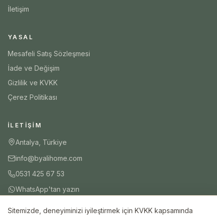
İletişim
YASAL
Mesafeli Satış Sözleşmesi
İade ve Değişim
Gizlilik ve KVKK
Çerez Politikası
İLETIŞIM
Antalya, Türkiye
info@byalihome.com
0531 425 67 53
WhatsApp'tan yazın
Sitemizde, deneyiminizi iyileştirmek için KVKK kapsamında
SEPETE EKLE
HEMEN AL