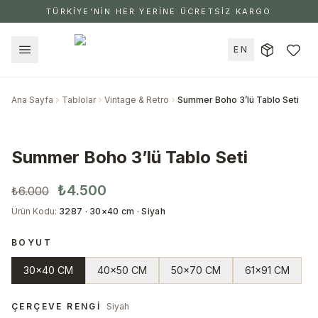
TÜRKİYE'NİN HER YERİNE ÜCRETSİZ KARGO
EN
Ana Sayfa
Tablolar
Vintage & Retro
Summer Boho 3’lü Tablo Seti
Summer Boho 3’lü Tablo Seti
₺4.500
₺6.000
Ürün Kodu
:
3287 · 30×40 cm · Siyah
BOYUT
30x40 CM
40x50 CM
50x70 CM
61x91 CM
ÇERÇEVE RENGI
Siyah