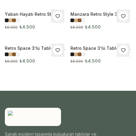
Yaban Hayatı Retro Style
Manzara Retro Style 3’lü
İNDIRIM
İNDIRIM
3’lü Tablo Seti
Tablo Seti
₺4.500
₺4.500
₺6.000
₺6.000
Retro Space 3’lü Tablo Seti
Retro Space 3’lü Tablo Seti
İNDIRIM
İNDIRIM
3295
3296
₺4.500
₺4.500
₺6.000
₺6.000
Sanatı modern tasarımla buluşturan tablolar ve