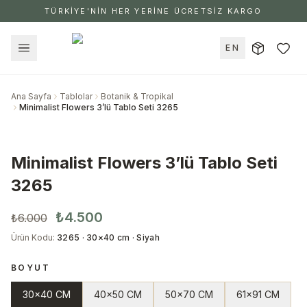
TÜRKİYE'NİN HER YERİNE ÜCRETSİZ KARGO
EN
Ana Sayfa
Tablolar
Botanik & Tropikal
Minimalist Flowers 3’lü Tablo Seti 3265
Minimalist Flowers 3’lü Tablo Seti
3265
₺4.500
₺6.000
Ürün Kodu
:
3265 · 30×40 cm · Siyah
BOYUT
30x40 CM
40x50 CM
50x70 CM
61x91 CM