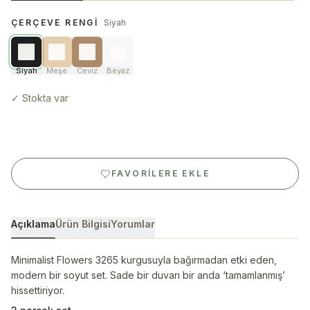
ÇERÇEVE RENGI
Siyah
Siyah
Meşe
Ceviz
Beyaz
✓
Stokta var
FAVORILERE EKLE
Açıklama
Ürün Bilgisi
Yorumlar
Minimalist Flowers 3265 kurgusuyla bağırmadan etki eden,
modern bir soyut set. Sade bir duvarı bir anda ‘tamamlanmış’
hissettiriyor.