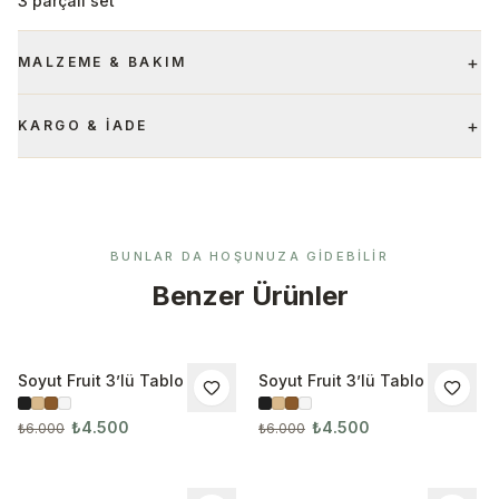
3 parçalı set
+
MALZEME & BAKIM
+
KARGO & İADE
BUNLAR DA HOŞUNUZA GIDEBILIR
Benzer Ürünler
Soyut Fruit 3’lü Tablo Seti
Soyut Fruit 3’lü Tablo Seti
İNDIRIM
İNDIRIM
3261
3262
₺4.500
₺4.500
₺6.000
₺6.000