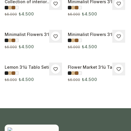
Collection of interior
Minimalist Flowers 3’lü
İNDIRIM
İNDIRIM
Modern 3’lü Tablo Seti
Tablo Seti 3266
₺4.500
₺4.500
₺6.000
₺6.000
Minimalist Flowers 3’lü
Minimalist Flowers 3’lü
İNDIRIM
İNDIRIM
Tablo Seti 3267
Tablo Seti 3268
₺4.500
₺4.500
₺6.000
₺6.000
Lemon 3’lü Tablo Seti
Flower Market 3’lü Tablo
İNDIRIM
İNDIRIM
Seti
₺4.500
₺4.500
₺6.000
₺6.000