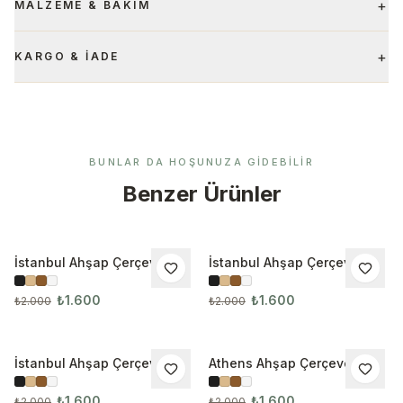
+
MALZEME & BAKIM
+
KARGO & İADE
BUNLAR DA HOŞUNUZA GIDEBILIR
Benzer Ürünler
İstanbul Ahşap Çerçeveli
İstanbul Ahşap Çerçeveli
İNDIRIM
İNDIRIM
Tablo 1003
Tablo 1003-2
₺1.600
₺1.600
₺2.000
₺2.000
İstanbul Ahşap Çerçeveli
Athens Ahşap Çerçeveli
İNDIRIM
İNDIRIM
Tablo 1003-3
Tablo
₺1.600
₺1.600
₺2.000
₺2.000