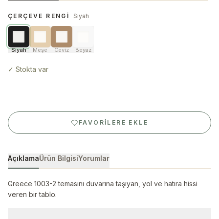
ÇERÇEVE RENGI
Siyah
Siyah
Meşe
Ceviz
Beyaz
✓
Stokta var
FAVORILERE EKLE
Açıklama
Ürün Bilgisi
Yorumlar
Greece 1003-2 temasını duvarına taşıyan, yol ve hatıra hissi
veren bir tablo.