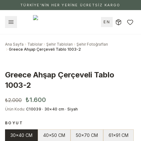
TÜRKİYE'NİN HER YERİNE ÜCRETSİZ KARGO
EN
Ana Sayfa
Tablolar
Şehir Tabloları
Şehir Fotoğrafları
Greece Ahşap Çerçeveli Tablo 1003-2
Greece Ahşap Çerçeveli Tablo
1003-2
₺1.600
₺2.000
Ürün Kodu
:
C10039 · 30×40 cm · Siyah
BOYUT
30x40 CM
40x50 CM
50x70 CM
61x91 CM