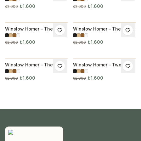
₺1.600
₺1.600
₺2.000
₺2.000
Winslow Homer – The
Winslow Homer – The Milk
İNDIRIM
İNDIRIM
Dinner Horn Tablo
Maid Tablo
₺1.600
₺1.600
₺2.000
₺2.000
Winslow Homer – The
Winslow Homer – Two
İNDIRIM
İNDIRIM
Yellow Jacket Tablo
Masted Schooner Tablo
₺1.600
₺1.600
₺2.000
₺2.000