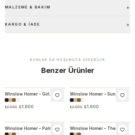
+
MALZEME & BAKIM
+
KARGO & İADE
BUNLAR DA HOŞUNUZA GIDEBILIR
Benzer Ürünler
Winslow Homer – Girl
Winslow Homer – Sunlight
İNDIRIM
İNDIRIM
Picking Apple Tablo
and Shadow Tablo
₺1.600
₺1.600
₺2.000
₺2.000
Winslow Homer – Palm Tree
Winslow Homer – The
İNDIRIM
İNDIRIM
Nassau Tablo
Buccaneers Tablo