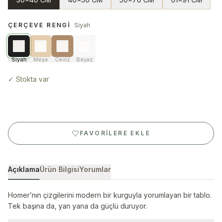
ÇERÇEVE RENGI
Siyah
Siyah
Meşe
Ceviz
Beyaz
✓
Stokta var
FAVORILERE EKLE
Açıklama
Ürün Bilgisi
Yorumlar
Homer’nın çizgilerini modern bir kurguyla yorumlayan bir tablo.
Tek başına da, yan yana da güçlü duruyor.