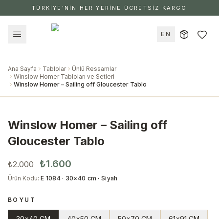
TÜRKİYE'NİN HER YERİNE ÜCRETSİZ KARGO
EN
Ana Sayfa
Tablolar
Ünlü Ressamlar
Winslow Homer Tabloları ve Setleri
Winslow Homer – Sailing off Gloucester Tablo
Winslow Homer – Sailing off
Gloucester Tablo
₺1.600
₺2.000
Ürün Kodu
:
E 1084 · 30×40 cm · Siyah
BOYUT
30x40 CM
40x50 CM
50x70 CM
61x91 CM