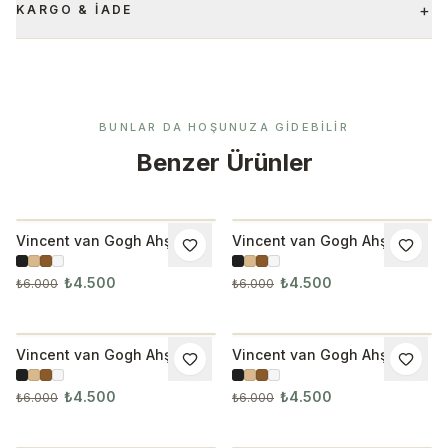
+
KARGO & İADE
BUNLAR DA HOŞUNUZA GIDEBILIR
Benzer Ürünler
Vincent van Gogh Ahşap
Vincent van Gogh Ahşap
İNDIRIM
İNDIRIM
Çerçeveli 3’lü Tablo Seti
Çerçeveli 3’lü Tablo Seti
3001
3002
₺4.500
₺4.500
₺6.000
₺6.000
Vincent van Gogh Ahşap
Vincent van Gogh Ahşap
İNDIRIM
İNDIRIM
Çerçeveli 3’lü Tablo Seti
Çerçeveli 3’lü Tablo Seti
3003
3004
₺4.500
₺4.500
₺6.000
₺6.000