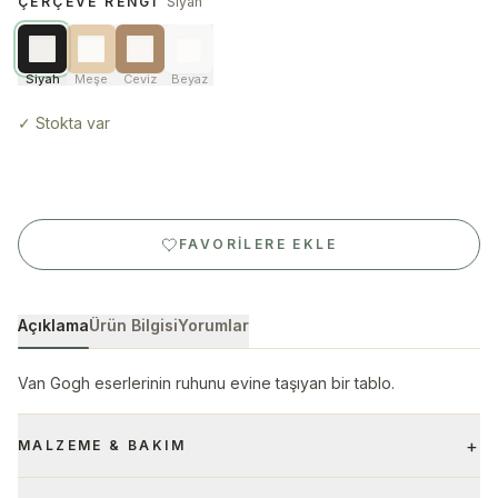
ÇERÇEVE RENGI
Siyah
Siyah
Meşe
Ceviz
Beyaz
✓
Stokta var
FAVORILERE EKLE
Açıklama
Ürün Bilgisi
Yorumlar
Van Gogh eserlerinin ruhunu evine taşıyan bir tablo.
+
MALZEME & BAKIM