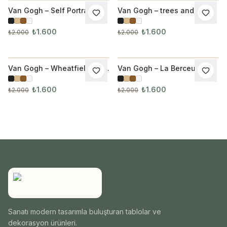
Van Gogh – Self Portraits
Van Gogh – trees and
İNDIRIM
İNDIRIM
Tablo
grasses Tablo
₺1.600
₺1.600
₺2.000
₺2.000
Van Gogh – Wheatfield with
Van Gogh – La Berceuse
İNDIRIM
İNDIRIM
Crows Tablo 1009
Tablo
₺1.600
₺1.600
₺2.000
₺2.000
Sanatı modern tasarımla buluşturan tablolar ve
dekorasyon ürünleri.