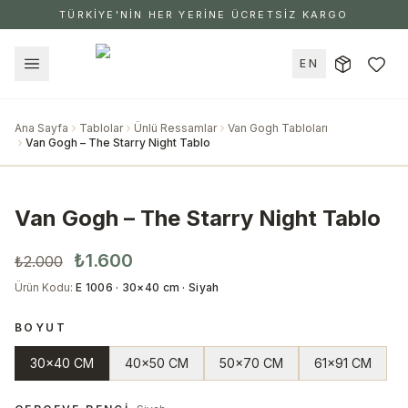
TÜRKİYE'NİN HER YERİNE ÜCRETSİZ KARGO
EN
Ana Sayfa
Tablolar
Ünlü Ressamlar
Van Gogh Tabloları
Van Gogh – The Starry Night Tablo
Van Gogh – The Starry Night Tablo
₺1.600
₺2.000
Ürün Kodu
:
E 1006 · 30×40 cm · Siyah
BOYUT
30x40 CM
40x50 CM
50x70 CM
61x91 CM