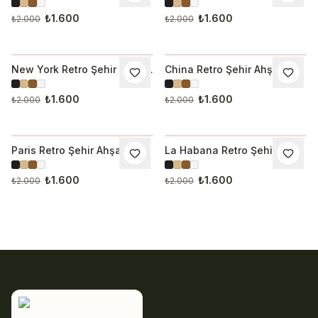
Çerçeveli Tablo
Çerçeveli Tablo
₺1.600
₺1.600
₺2.000
₺2.000
New York Retro Şehir Ahşap
China Retro Şehir Ahşap
İNDIRIM
İNDIRIM
Çerçeveli Tablo 1043
Çerçeveli Tablo 1044
₺1.600
₺1.600
₺2.000
₺2.000
Paris Retro Şehir Ahşap
La Habana Retro Şehir
İNDIRIM
İNDIRIM
Çerçeveli Tablo 1045
Ahşap Çerçeveli Tablo
₺1.600
₺1.600
₺2.000
₺2.000