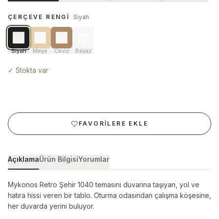
ÇERÇEVE RENGI
Siyah
Siyah
Meşe
Ceviz
Beyaz
✓
Stokta var
FAVORILERE EKLE
Açıklama
Ürün Bilgisi
Yorumlar
Mykonos Retro Şehir 1040 temasını duvarına taşıyan, yol ve
hatıra hissi veren bir tablo. Oturma odasından çalışma köşesine,
her duvarda yerini buluyor.