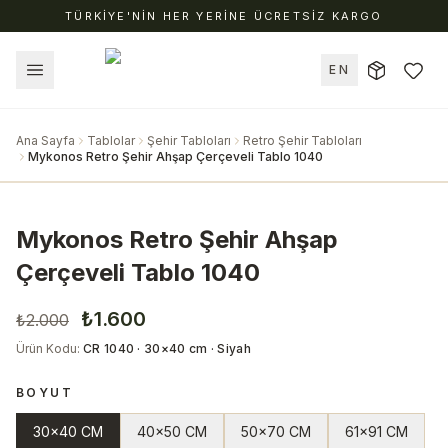
TÜRKİYE'NİN HER YERİNE ÜCRETSİZ KARGO
EN
Ana Sayfa
Tablolar
Şehir Tabloları
Retro Şehir Tabloları
Mykonos Retro Şehir Ahşap Çerçeveli Tablo 1040
Mykonos Retro Şehir Ahşap
Çerçeveli Tablo 1040
₺1.600
₺2.000
Ürün Kodu
:
CR 1040 · 30×40 cm · Siyah
BOYUT
30x40 CM
40x50 CM
50x70 CM
61x91 CM