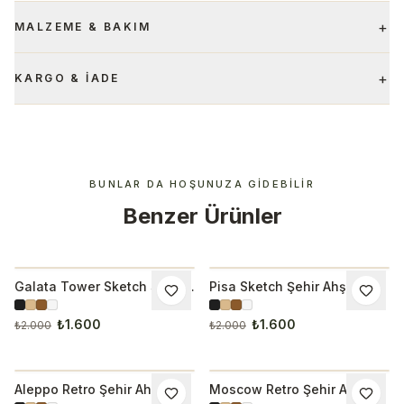
+
MALZEME & BAKIM
+
KARGO & İADE
BUNLAR DA HOŞUNUZA GIDEBILIR
Benzer Ürünler
Galata Tower Sketch Şehir
Pisa Sketch Şehir Ahşap
İNDIRIM
İNDIRIM
Ahşap Çerçeveli Tablo 1038
Çerçeveli Tablo
₺1.600
₺1.600
₺2.000
₺2.000
Aleppo Retro Şehir Ahşap
Moscow Retro Şehir Ahşap
İNDIRIM
İNDIRIM