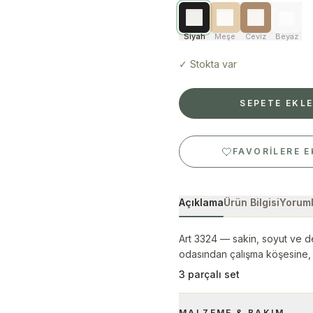
Siyah
Meşe
Ceviz
Beyaz
✓
Stokta var
SEPETE EKL
FAVORILERE E
Açıklama
Ürün Bilgisi
Yoruml
Art 3324 — sakin, soyut ve d
odasından çalışma köşesine, 
3 parçalı set
MALZEME & BAKIM