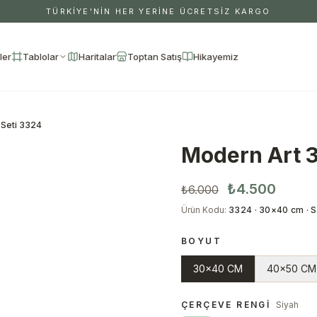
TÜRKİYE'NİN HER YERİNE ÜCRETSİZ KARGO
ler
Tablolar
Haritalar
Toptan Satış
Hikayemiz
 Seti 3324
Modern Art 3
₺4.500
₺6.000
Ürün Kodu
:
3324 · 30×40 cm · S
BOYUT
30x40 CM
40x50 CM
ÇERÇEVE RENGI
Siyah