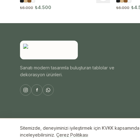
₺4.500
₺4.
₺6.000
₺6.000
Sanatı modern tasarımla buluşturan tablolar ve
dekorasyon ürünleri.
Sitemizde, deneyiminizi iyileştirmek için KVKK kapsamında ç
© 2026 ByAli Home. Tüm hakları saklıdır.
inceleyebilirsiniz.
Çerez Politikası