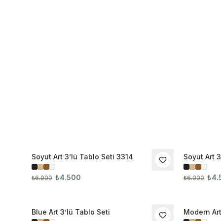
Soyut Art 3’lü Tablo Seti 3314
Soyut Art 3
İNDIRIM
İNDIRIM
₺4.500
₺4.
₺6.000
₺6.000
Blue Art 3’lü Tablo Seti
Modern Art
İNDIRIM
İNDIRIM