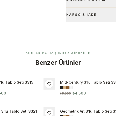
KARGO & İADE
BUNLAR DA HOŞUNUZA GIDEBILIR
Benzer Ürünler
’lü Tablo Seti 3315
Mid-Century 3’lü Tablo Seti 33
İNDIRIM
500
₺4.500
₺6.000
 3’lü Tablo Seti 3321
Geometrik Art 3’lü Tablo Seti 
İNDIRIM