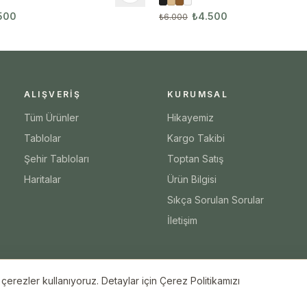
500
₺4.500
₺6.000
ALIŞVERIŞ
KURUMSAL
Tüm Ürünler
Hikayemiz
Tablolar
Kargo Takibi
Şehir Tabloları
Toptan Satış
Haritalar
Ürün Bilgisi
Sıkça Sorulan Sorular
İletişim
erezler kullanıyoruz. Detaylar için Çerez Politikamızı