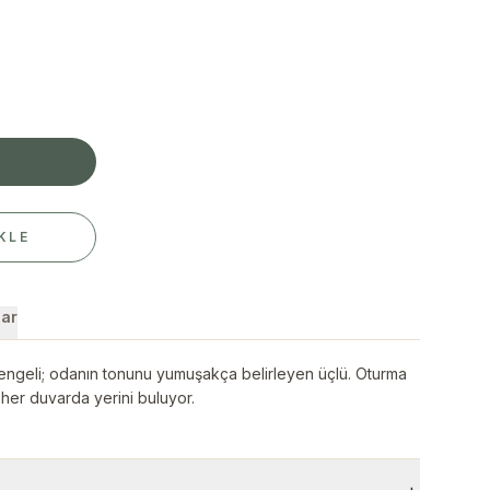
E
KLE
ar
engeli; odanın tonunu yumuşakça belirleyen üçlü. Oturma
her duvarda yerini buluyor.