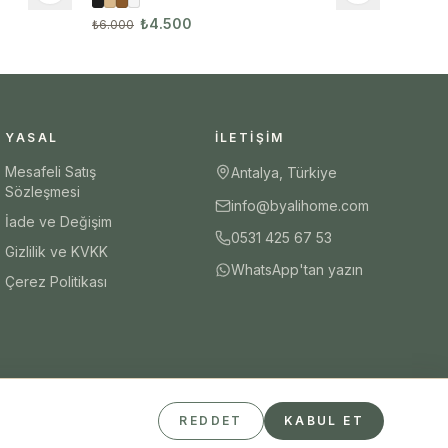
3’lü Tablo Seti
₺4.500
₺6.000
YASAL
İLETIŞIM
Mesafeli Satış
Antalya, Türkiye
Sözleşmesi
info@byalihome.com
İade ve Değişim
0531 425 67 53
Gizlilik ve KVKK
WhatsApp'tan yazın
Çerez Politikası
REDDET
KABUL ET
Güvenli Ödeme
iyzico
Visa
Mastercard
Havale/EFT