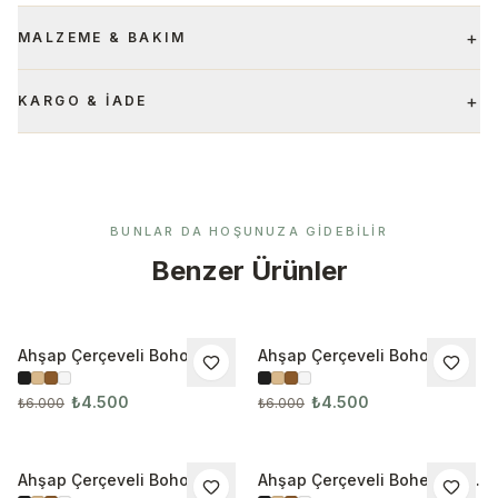
+
MALZEME & BAKIM
+
KARGO & İADE
BUNLAR DA HOŞUNUZA GIDEBILIR
Benzer Ürünler
Ahşap Çerçeveli Boho 3’lü
Ahşap Çerçeveli Boho 3’lü
İNDIRIM
İNDIRIM
Tablo Seti 3098
Tablo Seti 3099
₺4.500
₺4.500
₺6.000
₺6.000
Ahşap Çerçeveli Boho 3’lü
Ahşap Çerçeveli Bohem 3’lü
İNDIRIM
İNDIRIM