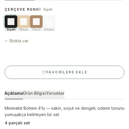
ÇERÇEVE RENGI
Siyah
Siyah
Meşe
Ceviz
Beyaz
✓
Stokta var
FAVORILERE EKLE
Açıklama
Ürün Bilgisi
Yorumlar
Minimalist Bohem 4’lü — sakin, soyut ve dengeli; odanın tonunu
yumuşakça belirleyen bir set.
4 parçalı set