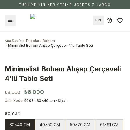
TÜRKİYE'NİN HER YERİNE ÜCRETSİZ KARGO
EN
Ana Sayfa
Tablolar
Bohem
Minimalist Bohem Ahşap Çerçeveli 4’lü Tablo Seti
Minimalist Bohem Ahşap Çerçeveli
4’lü Tablo Seti
₺6.000
₺8.000
Ürün Kodu
:
4008 · 30×40 cm · Siyah
BOYUT
30x40 CM
40x50 CM
50x70 CM
61x91 CM