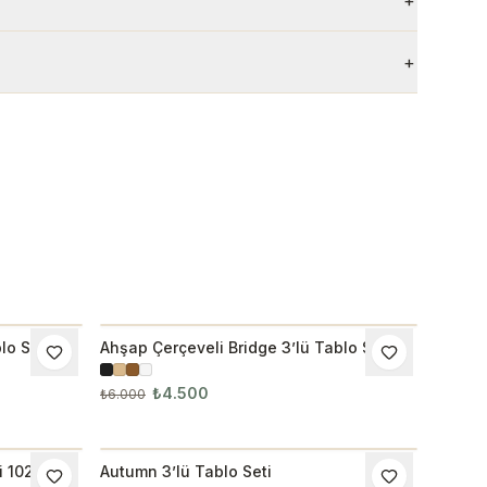
+
+
lo Seti
Ahşap Çerçeveli Bridge 3’lü Tablo Seti
İNDIRIM
₺4.500
₺6.000
i 1022
Autumn 3’lü Tablo Seti
İNDIRIM