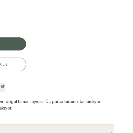
E
KLE
ar
in doğal tamamlayıcısı. Üç parça birbirini tamamlıyor;
akıyor.