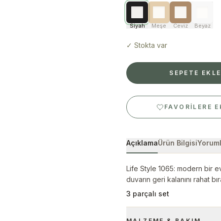
Siyah
Meşe
Ceviz
Beyaz
✓
Stokta var
SEPETE EKL
FAVORILERE E
Açıklama
Ürün Bilgisi
Yoruml
Life Style 1065: modern bir ev
duvarın geri kalanını rahat bır
3 parçalı set
MALZEME & BAKIM