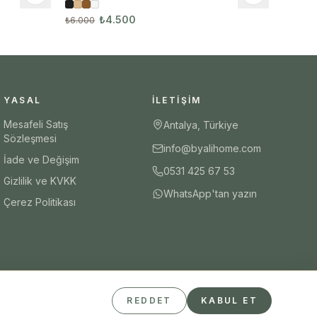
₺4.500
₺6.000
YASAL
İLETIŞIM
Mesafeli Satış
Antalya, Türkiye
Sözleşmesi
info@byalihome.com
İade ve Değişim
0531 425 67 53
Gizlilik ve KVKK
WhatsApp'tan yazın
Çerez Politikası
REDDET
KABUL ET
Güvenli Ödeme
iyzico
Visa
Mastercard
Havale/EFT