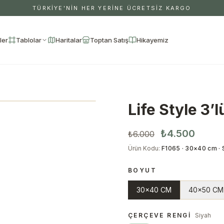
TÜRKİYE'NİN HER YERİNE ÜCRETSİZ KARGO
ler
Tablolar
Haritalar
Toptan Satış
Hikayemiz
Life Style 3’
₺4.500
₺6.000
Ürün Kodu
:
F1065 · 30×40 cm · 
BOYUT
30x40 CM
40x50 CM
ÇERÇEVE RENGI
Siyah