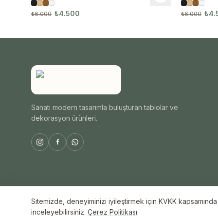
₺4.500
₺4.
₺6.000
₺6.000
Sanatı modern tasarımla buluşturan tablolar ve
dekorasyon ürünleri.
Sitemizde, deneyiminizi iyileştirmek için KVKK kapsamında ç
© 2026 ByAli Home. Tüm hakları saklıdır.
inceleyebilirsiniz.
Çerez Politikası