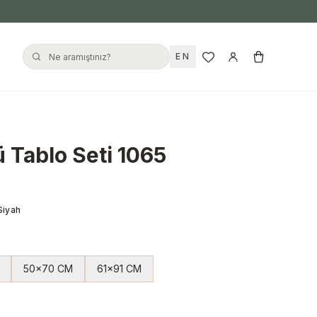
EN
lü Tablo Seti 1065
Siyah
50x70 CM
61x91 CM