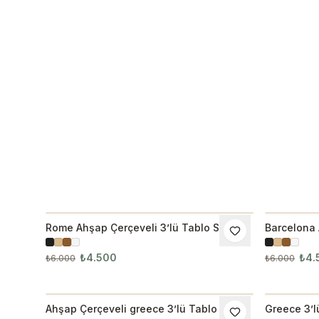
Rome Ahşap Çerçeveli 3’lü Tablo Seti
Barcelona 
İNDIRIM
İNDIRI
Seti
₺4.500
₺4.
₺6.000
₺6.000
Ahşap Çerçeveli greece 3’lü Tablo Seti
Greece 3’l
İNDIRIM
İNDIRI