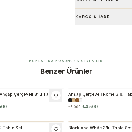
KARGO & İADE
BUNLAR DA HOŞUNUZA GIDEBILIR
Benzer Ürünler
Ahşap Çerçeveli 3’lü Tablo
Ahşap Çerçeveli Rome 3’lü Tab
M
İNDIRIM
500
₺4.500
₺6.000
ü Tablo Seti
Black And White 3’lü Tablo Set
M
İNDIRIM