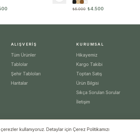
500
₺4.500
₺6.000
ALIŞVERIŞ
KURUMSAL
Tüm Ürünler
Hikayemiz
Tablolar
Kargo Takibi
Şehir Tabloları
Toptan Satış
Haritalar
Ürün Bilgisi
Sıkça Sorulan Sorular
İletişim
erezler kullanıyoruz. Detaylar için Çerez Politikamızı