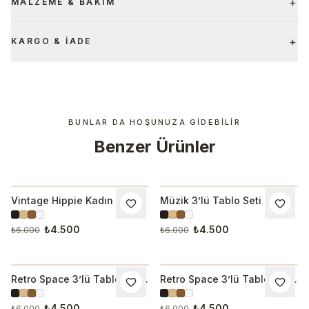
+
MALZEME & BAKIM
+
KARGO & İADE
BUNLAR DA HOŞUNUZA GIDEBILIR
Benzer Ürünler
Vintage Hippie Kadın 3’lü
Müzik 3’lü Tablo Seti
İNDIRIM
İNDIRIM
Tablo Seti
₺4.500
₺4.500
₺6.000
₺6.000
Retro Space 3’lü Tablo Seti
Retro Space 3’lü Tablo Seti
İNDIRIM
İNDIRIM
3272
3284
₺4.500
₺4.500
₺6.000
₺6.000