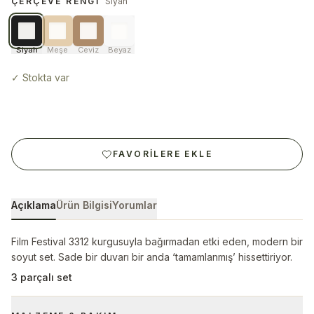
ÇERÇEVE RENGI
Siyah
Siyah
Meşe
Ceviz
Beyaz
✓
Stokta var
FAVORILERE EKLE
Açıklama
Ürün Bilgisi
Yorumlar
Film Festival 3312 kurgusuyla bağırmadan etki eden, modern bir
soyut set. Sade bir duvarı bir anda ‘tamamlanmış’ hissettiriyor.
3 parçalı set