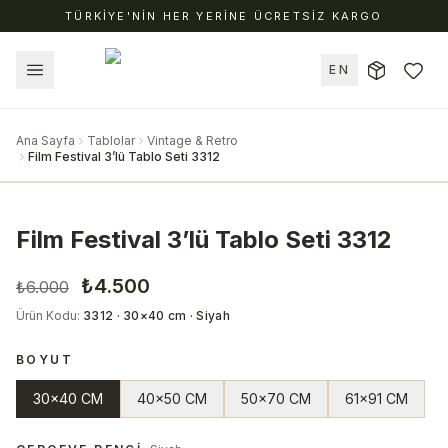
TÜRKİYE'NİN HER YERİNE ÜCRETSİZ KARGO
EN
Ana Sayfa
Tablolar
Vintage & Retro
Film Festival 3’lü Tablo Seti 3312
Film Festival 3’lü Tablo Seti 3312
₺4.500
₺6.000
Ürün Kodu
:
3312 · 30×40 cm · Siyah
BOYUT
30x40 CM
40x50 CM
50x70 CM
61x91 CM