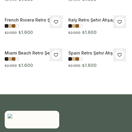
French Riviera Retro Şehir
Italy Retro Şehir Ahşap
İNDIRIM
İNDIRIM
Ahşap Çerçeveli Tablo
Çerçeveli Tablo 1026
₺1.600
₺1.600
₺2.000
₺2.000
Miami Beach Retro Şehir
Spain Retro Şehir Ahşap
İNDIRIM
İNDIRIM
Ahşap Çerçeveli Tablo
Çerçeveli Tablo 1028
₺1.600
₺1.600
₺2.000
₺2.000