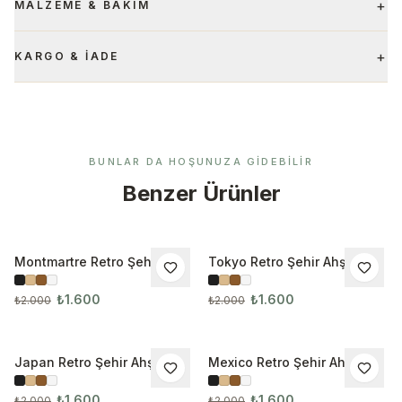
+
MALZEME & BAKIM
+
KARGO & İADE
BUNLAR DA HOŞUNUZA GIDEBILIR
Benzer Ürünler
Montmartre Retro Şehir
Tokyo Retro Şehir Ahşap
İNDIRIM
İNDIRIM
Ahşap Çerçeveli Tablo
Çerçeveli Tablo
₺1.600
₺1.600
₺2.000
₺2.000
Japan Retro Şehir Ahşap
Mexico Retro Şehir Ahşap
İNDIRIM
İNDIRIM
Çerçeveli Tablo 1023
Çerçeveli Tablo
₺1.600
₺1.600
₺2.000
₺2.000