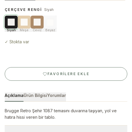
ÇERÇEVE RENGI
Siyah
Siyah
Meşe
Ceviz
Beyaz
✓
Stokta var
FAVORILERE EKLE
Açıklama
Ürün Bilgisi
Yorumlar
Brugge Retro Şehir 1087 temasını duvarına taşıyan, yol ve
hatıra hissi veren bir tablo.