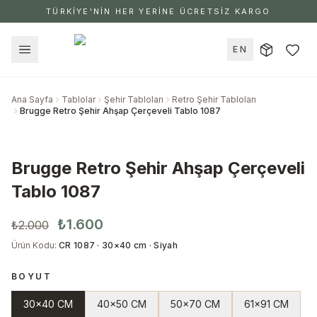
TÜRKİYE'NİN HER YERİNE ÜCRETSİZ KARGO
EN
Ana Sayfa
Tablolar
Şehir Tabloları
Retro Şehir Tabloları
Brugge Retro Şehir Ahşap Çerçeveli Tablo 1087
Brugge Retro Şehir Ahşap Çerçeveli
Tablo 1087
₺1.600
₺2.000
Ürün Kodu
:
CR 1087 · 30×40 cm · Siyah
BOYUT
30x40 CM
40x50 CM
50x70 CM
61x91 CM