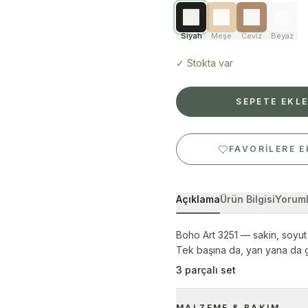
Siyah
Meşe
Ceviz
Beyaz
✓
Stokta var
SEPETE EKL
FAVORILERE E
Açıklama
Ürün Bilgisi
Yoruml
Boho Art 3251 — sakin, soyut
Tek başına da, yan yana da g
3 parçalı set
MALZEME & BAKIM