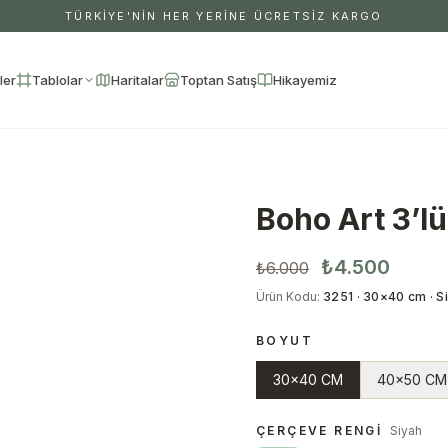
TÜRKİYE'NİN HER YERİNE ÜCRETSİZ KARGO
ler
Tablolar
Haritalar
Toptan Satış
Hikayemiz
Boho Art 3’lü
₺4.500
₺6.000
Ürün Kodu
:
3251 · 30×40 cm · S
BOYUT
30x40 CM
40x50 CM
ÇERÇEVE RENGI
Siyah