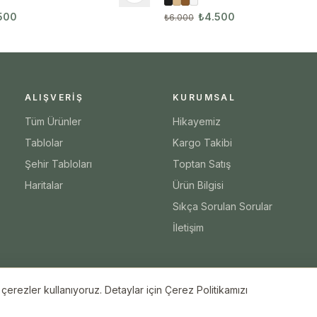
3123
500
₺4.500
₺6.000
ALIŞVERIŞ
KURUMSAL
Tüm Ürünler
Hikayemiz
Tablolar
Kargo Takibi
Şehir Tabloları
Toptan Satış
Haritalar
Ürün Bilgisi
Sıkça Sorulan Sorular
İletişim
erezler kullanıyoruz. Detaylar için Çerez Politikamızı