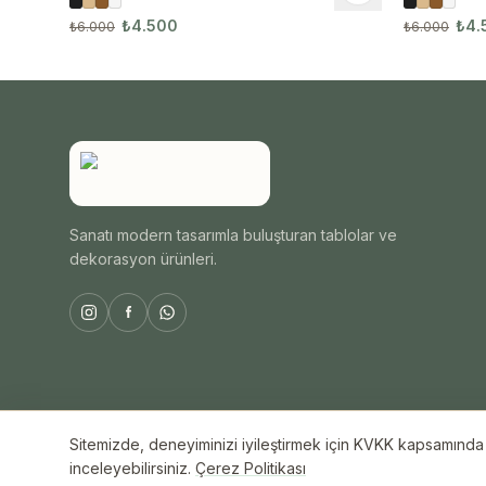
3114
3122
₺4.500
₺4.
₺6.000
₺6.000
Sanatı modern tasarımla buluşturan tablolar ve
dekorasyon ürünleri.
Sitemizde, deneyiminizi iyileştirmek için KVKK kapsamında ç
© 2026 ByAli Home. Tüm hakları saklıdır.
inceleyebilirsiniz.
Çerez Politikası