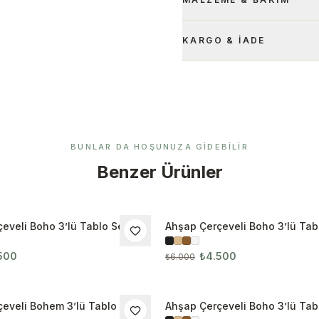
KARGO & İADE
BUNLAR DA HOŞUNUZA GIDEBILIR
Benzer Ürünler
eveli Boho 3’lü Tablo Seti
Ahşap Çerçeveli Boho 3’lü Tabl
İNDIRIM
3098
500
₺4.500
₺6.000
eveli Bohem 3’lü Tablo Seti
Ahşap Çerçeveli Boho 3’lü Tabl
İNDIRIM