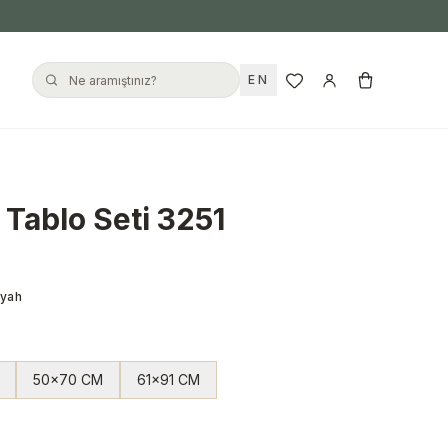
EN
 Tablo Seti 3251
iyah
50x70 CM
61x91 CM