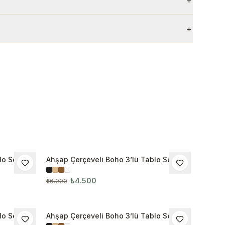
+
+
o Seti
Ahşap Çerçeveli Boho 3’lü Tablo Seti
İNDIRIM
3099
₺4.500
₺6.000
o Seti
Ahşap Çerçeveli Boho 3’lü Tablo Seti
İNDIRIM