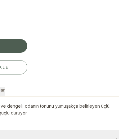
E
KLE
ar
 ve dengeli; odanın tonunu yumuşakça belirleyen üçlü.
üçlü duruyor.