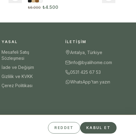
3124
₺4.500
₺6.000
YASAL
İLETIŞIM
Mesafeli Satış
Antalya, Türkiye
Sözleşmesi
info@byalihome.com
İade ve Değişim
0531 425 67 53
Gizlilik ve KVKK
WhatsApp'tan yazın
Çerez Politikası
REDDET
KABUL ET
Güvenli Ödeme
iyzico
Visa
Mastercard
Havale/EFT