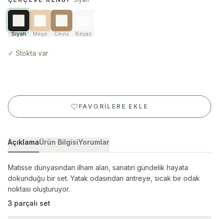
Siyah
Meşe
Ceviz
Beyaz
✓
Stokta var
FAVORILERE EKLE
Açıklama
Ürün Bilgisi
Yorumlar
Matisse dünyasından ilham alan, sanatın gündelik hayata
dokunduğu bir set. Yatak odasından antreye, sıcak bir odak
noktası oluşturuyor.
3 parçalı set