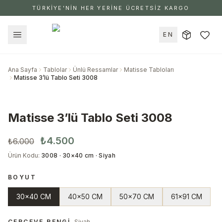
TÜRKİYE'NİN HER YERİNE ÜCRETSİZ KARGO
EN
Ana Sayfa
Tablolar
Ünlü Ressamlar
Matisse Tabloları
Matisse 3’lü Tablo Seti 3008
Matisse 3’lü Tablo Seti 3008
₺4.500
₺6.000
Ürün Kodu
:
3008 · 30×40 cm · Siyah
BOYUT
30x40 CM
40x50 CM
50x70 CM
61x91 CM
ÇERÇEVE RENGI
Siyah