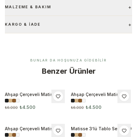
+
MALZEME & BAKIM
+
KARGO & İADE
BUNLAR DA HOŞUNUZA GIDEBILIR
Benzer Ürünler
Ahşap Çerçeveli Matisse
Ahşap Çerçeveli Matisse
İNDIRIM
İNDIRIM
3’lü Tablo Seti 3138
3’lü Tablo Seti 3139
₺4.500
₺4.500
₺6.000
₺6.000
Ahşap Çerçeveli Matisse
Matisse 3’lü Tablo Seti 3189
İNDIRIM
İNDIRIM
3’lü Tablo Seti 3140