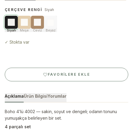
ÇERÇEVE RENGI
Siyah
Siyah
Meşe
Ceviz
Beyaz
✓
Stokta var
FAVORILERE EKLE
Açıklama
Ürün Bilgisi
Yorumlar
Boho 4’lü 4002 — sakin, soyut ve dengeli; odanın tonunu
yumuşakça belirleyen bir set.
4 parçalı set