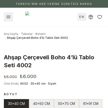
TÜRKİYE'NİN HER YERİNE ÜCRETSİZ KARGO
EN
Ana Sayfa
Tablolar
Bohem
Ahşap Çerçeveli Boho 4’lü Tablo Seti 4002
Ahşap Çerçeveli Boho 4’lü Tablo
Seti 4002
₺6.000
₺8.000
Ürün Kodu
:
4002 · 30×40 cm · Siyah
BOYUT
30x40 CM
40x50 CM
50x70 CM
61x91 CM