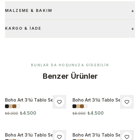
+
MALZEME & BAKIM
+
KARGO & İADE
BUNLAR DA HOŞUNUZA GIDEBILIR
Benzer Ürünler
Boho Art 3’lü Tablo Seti
Boho Art 3’lü Tablo Seti
İNDIRIM
İNDIRIM
3281
3282
₺4.500
₺4.500
₺6.000
₺6.000
Boho Art 3’lü Tablo Seti
Boho Art 3’lü Tablo Seti
İNDIRIM
İNDIRIM