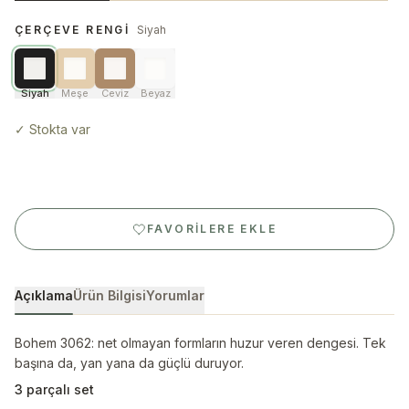
ÇERÇEVE RENGI
Siyah
Siyah
Meşe
Ceviz
Beyaz
✓
Stokta var
FAVORILERE EKLE
Açıklama
Ürün Bilgisi
Yorumlar
Bohem 3062: net olmayan formların huzur veren dengesi. Tek
başına da, yan yana da güçlü duruyor.
3 parçalı set