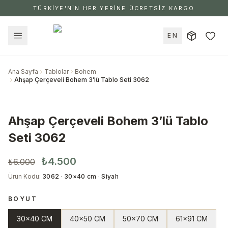
TÜRKİYE'NİN HER YERİNE ÜCRETSİZ KARGO
EN
Ana Sayfa
Tablolar
Bohem
Ahşap Çerçeveli Bohem 3’lü Tablo Seti 3062
Ahşap Çerçeveli Bohem 3’lü Tablo
Seti 3062
₺4.500
₺6.000
Ürün Kodu
:
3062 · 30×40 cm · Siyah
BOYUT
30x40 CM
40x50 CM
50x70 CM
61x91 CM