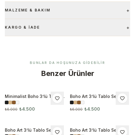
+
MALZEME & BAKIM
+
KARGO & İADE
BUNLAR DA HOŞUNUZA GIDEBILIR
Benzer Ürünler
Minimalist Boho 3’lü Tablo
Boho Art 3’lü Tablo Seti
İNDIRIM
İNDIRIM
Seti
3281
₺4.500
₺4.500
₺6.000
₺6.000
Boho Art 3’lü Tablo Seti
Boho Art 3’lü Tablo Seti
İNDIRIM
İNDIRIM