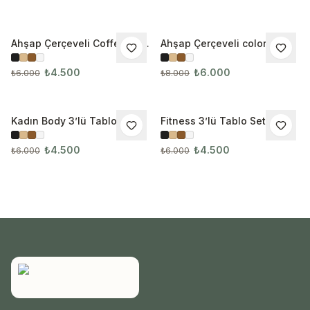
Ahşap Çerçeveli Coffee 3’lü
Ahşap Çerçeveli colorful
İNDIRIM
İNDIRIM
Tablo Seti
lion head 4’lü Tablo Seti
₺4.500
₺6.000
₺6.000
₺8.000
Kadın Body 3’lü Tablo Seti
Fitness 3’lü Tablo Seti
İNDIRIM
İNDIRIM
₺4.500
₺4.500
₺6.000
₺6.000