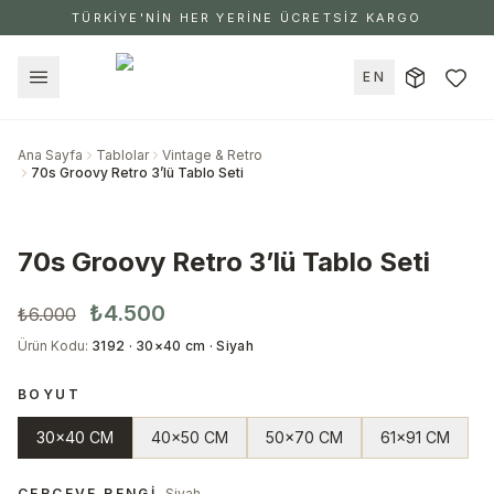
TÜRKİYE'NİN HER YERİNE ÜCRETSİZ KARGO
EN
Ana Sayfa
Tablolar
Vintage & Retro
70s Groovy Retro 3’lü Tablo Seti
70s Groovy Retro 3’lü Tablo Seti
₺4.500
₺6.000
Ürün Kodu
:
3192 · 30×40 cm · Siyah
BOYUT
30x40 CM
40x50 CM
50x70 CM
61x91 CM
ÇERÇEVE RENGI
Siyah