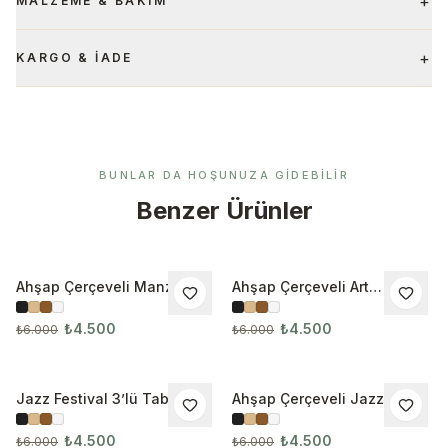
+
MALZEME & BAKIM
+
KARGO & İADE
BUNLAR DA HOŞUNUZA GIDEBILIR
Benzer Ürünler
Ahşap Çerçeveli Manzara
Ahşap Çerçeveli Art
İNDIRIM
İNDIRIM
3’lü Tablo Seti 3075
Nouveau 3’lü Tablo Seti
₺4.500
₺4.500
₺6.000
₺6.000
Jazz Festival 3’lü Tablo Seti
Ahşap Çerçeveli Jazz
İNDIRIM
İNDIRIM
Festival 3’lü Tablo Seti
₺4.500
₺4.500
₺6.000
₺6.000