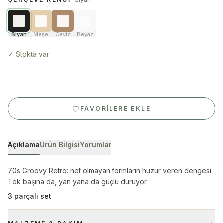
Siyah
Meşe
Ceviz
Beyaz
✓
Stokta var
FAVORILERE EKLE
Açıklama
Ürün Bilgisi
Yorumlar
70s Groovy Retro: net olmayan formların huzur veren dengesi.
Tek başına da, yan yana da güçlü duruyor.
3 parçalı set