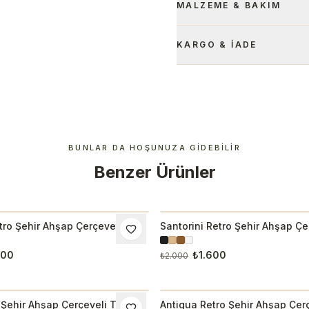
MALZEME & BAKIM
KARGO & İADE
BUNLAR DA HOŞUNUZA GIDEBILIR
Benzer Ürünler
ro Şehir Ahşap Çerçeveli
Santorini Retro Şehir Ahşap Çe
M
İNDIRIM
Tablo 1054
600
₺1.600
₺2.000
 Şehir Ahşap Çerçeveli Tablo
Antigua Retro Şehir Ahşap Çer
M
İNDIRIM