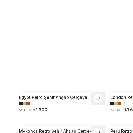
Egypt Retro Şehir Ahşap Çerçeveli Tablo
London Ret
İNDIRIM
İNDIRI
1052
Tablo 1053
₺1.600
₺1.
₺2.000
₺2.000
Mykonos Retro Şehir Ahşap Çerçeveli
Peru Retro
İNDIRIM
İNDIRI