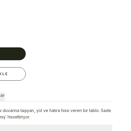
E
KLE
ar
 duvarına taşıyan, yol ve hatıra hissi veren bir tablo. Sade
ş’ hissettiriyor.