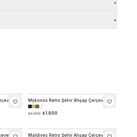
+
+
rçeveli
Mykonos Retro Şehir Ahşap Çerçeveli
İNDIRIM
Tablo 1055
₺1.600
₺2.000
çeveli
Maldives Retro Şehir Ahşap Çerçeveli
İNDIRIM