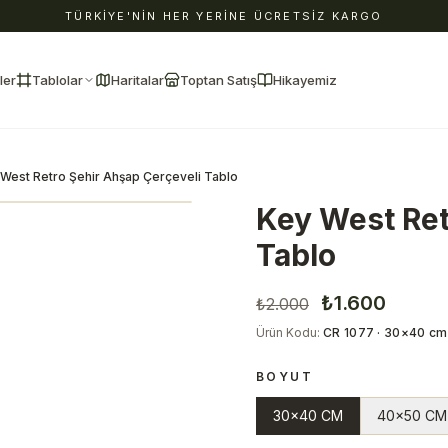
TÜRKİYE'NİN HER YERİNE ÜCRETSİZ KARGO
ler
Tablolar
Haritalar
Toptan Satış
Hikayemiz
West Retro Şehir Ahşap Çerçeveli Tablo
Key West Ret
Tablo
₺1.600
₺2.000
Ürün Kodu
:
CR 1077 · 30×40 cm 
BOYUT
30x40 CM
40x50 CM