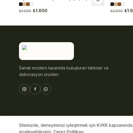
Tablo 1056
₺1.600
₺1.
₺2.000
₺2.000
Sanatı modern tasarımla buluşturan tablolar ve
dekorasyon ürünleri.
Sitemizde, deneyiminizi iyileştirmek için KVKK kapsamında ç
© 2026 ByAli Home. Tüm hakları saklıdır.
inceleyebilirsiniz.
Çerez Politikası