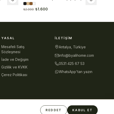
Tablo
₺1.600
₺2.000
YASAL
İLETIŞIM
Mesafeli Satış
Antalya, Türkiye
Sözleşmesi
info@byalihome.com
İade ve Değişim
0531 425 67 53
Gizlilik ve KVKK
WhatsApp'tan yazın
Çerez Politikası
REDDET
KABUL ET
Güvenli Ödeme
iyzico
Visa
Mastercard
Havale/EFT