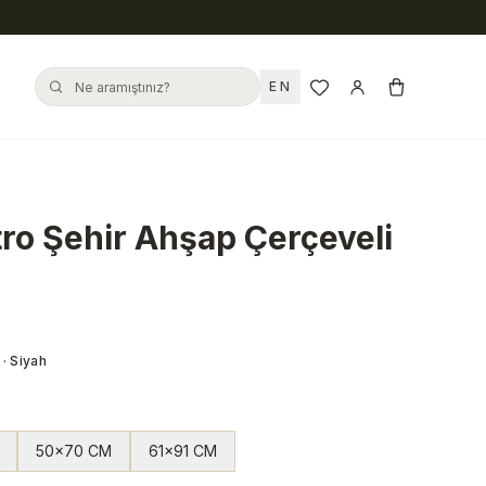
EN
ro Şehir Ahşap Çerçeveli
· Siyah
50x70 CM
61x91 CM