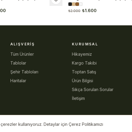
Tablo
600
₺1.600
₺2.000
ALIŞVERIŞ
KURUMSAL
Tüm Ürünler
Hikayemiz
Tablolar
Kargo Takibi
Şehir Tabloları
Toptan Satış
Haritalar
Ürün Bilgisi
Sıkça Sorulan Sorular
İletişim
erezler kullanıyoruz. Detaylar için Çerez Politikamızı