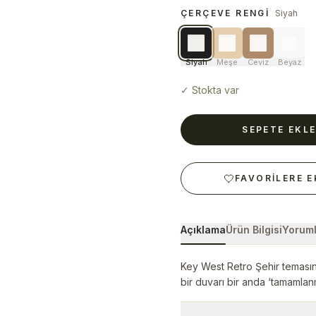
ÇERÇEVE RENGI
Siyah
Siyah
Meşe
Ceviz
Beyaz
✓
Stokta var
SEPETE EKL
FAVORILERE E
Açıklama
Ürün Bilgisi
Yoruml
Key West Retro Şehir temasını
bir duvarı bir anda ‘tamamlanmı