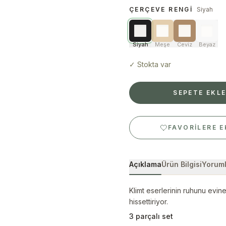
ÇERÇEVE RENGI
Siyah
Siyah
Meşe
Ceviz
Beyaz
✓
Stokta var
SEPETE EKL
FAVORILERE E
Açıklama
Ürün Bilgisi
Yoruml
Klimt eserlerinin ruhunu evin
hissettiriyor.
3 parçalı set