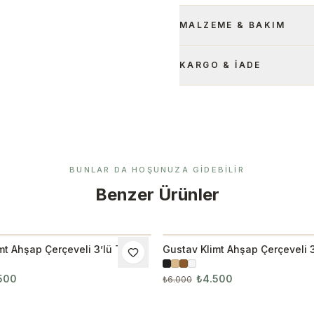
MALZEME & BAKIM
KARGO & İADE
BUNLAR DA HOŞUNUZA GIDEBILIR
Benzer Ürünler
mt Ahşap Çerçeveli 3’lü Tablo
Gustav Klimt Ahşap Çerçeveli 3
M
İNDIRIM
Seti 3023
500
₺4.500
₺6.000