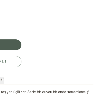
E
KLE
ar
e taşıyan üçlü set. Sade bir duvarı bir anda ‘tamamlanmış’