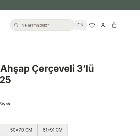
EN
 Ahşap Çerçeveli 3’lü
025
Siyah
50x70 CM
61x91 CM