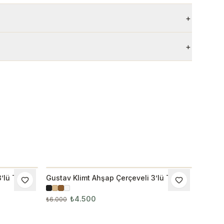
+
+
’lü Tablo
Gustav Klimt Ahşap Çerçeveli 3’lü Tablo
İNDIRIM
Seti 3024
₺4.500
₺6.000