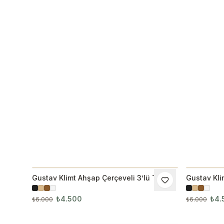
Gustav Klimt Ahşap Çerçeveli 3’lü Tablo
Gustav Kli
İNDIRIM
İNDIRI
Seti 3021
Seti 3022
₺4.500
₺4.
₺6.000
₺6.000