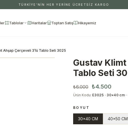
TÜRKİYE'NİN HER YERİNE ÜCRETSİZ KARGO
ler
Tablolar
Haritalar
Toptan Satış
Hikayemiz
mt Ahşap Çerçeveli 3’lü Tablo Seti 3025
Gustav Klimt
Tablo Seti 3
₺4.500
₺6.000
Ürün Kodu
:
E3025 · 30×40 cm · 
BOYUT
30x40 CM
40x50 CM