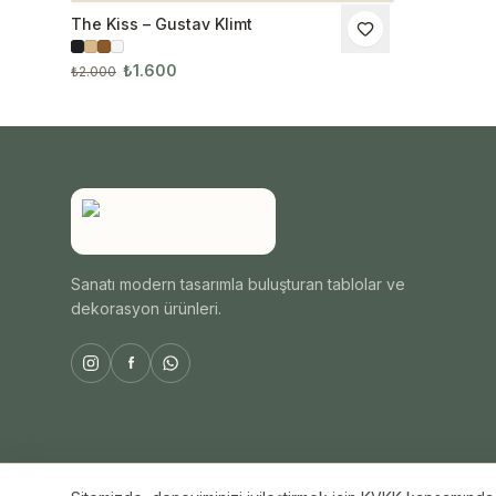
The Kiss – Gustav Klimt
İNDIRIM
₺1.600
₺2.000
Sanatı modern tasarımla buluşturan tablolar ve
dekorasyon ürünleri.