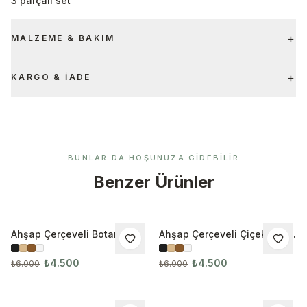
3 parçalı set
+
MALZEME & BAKIM
+
KARGO & İADE
BUNLAR DA HOŞUNUZA GIDEBILIR
Benzer Ürünler
Ahşap Çerçeveli Botanik
Ahşap Çerçeveli Çiçek 3’lü
İNDIRIM
İNDIRIM
3’lü Tablo Seti
Tablo Seti 3030
₺4.500
₺4.500
₺6.000
₺6.000