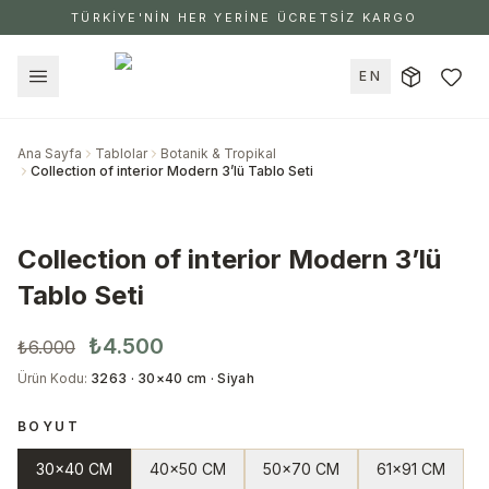
TÜRKİYE'NİN HER YERİNE ÜCRETSİZ KARGO
EN
Ana Sayfa
Tablolar
Botanik & Tropikal
Collection of interior Modern 3’lü Tablo Seti
Collection of interior Modern 3’lü
Tablo Seti
₺4.500
₺6.000
Ürün Kodu
:
3263 · 30×40 cm · Siyah
BOYUT
30x40 CM
40x50 CM
50x70 CM
61x91 CM