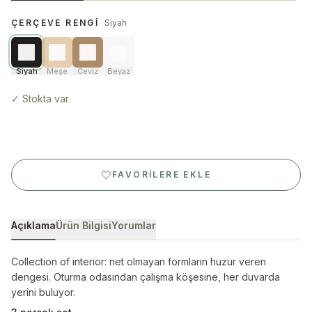
ÇERÇEVE RENGI
Siyah
Siyah
Meşe
Ceviz
Beyaz
✓
Stokta var
FAVORILERE EKLE
Açıklama
Ürün Bilgisi
Yorumlar
Collection of interior: net olmayan formların huzur veren
dengesi. Oturma odasından çalışma köşesine, her duvarda
yerini buluyor.