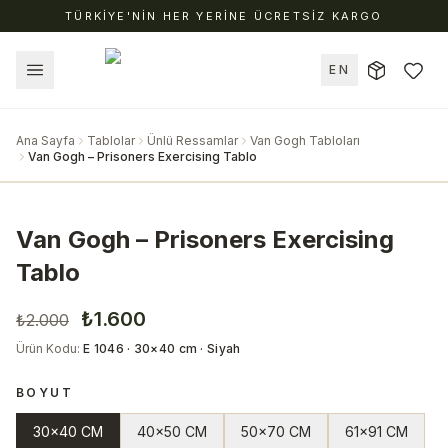
TÜRKİYE'NİN HER YERİNE ÜCRETSİZ KARGO
EN
Ana Sayfa
Tablolar
Ünlü Ressamlar
Van Gogh Tabloları
Van Gogh – Prisoners Exercising Tablo
Van Gogh – Prisoners Exercising
Tablo
₺1.600
₺2.000
Ürün Kodu
:
E 1046 · 30×40 cm · Siyah
BOYUT
30x40 CM
40x50 CM
50x70 CM
61x91 CM