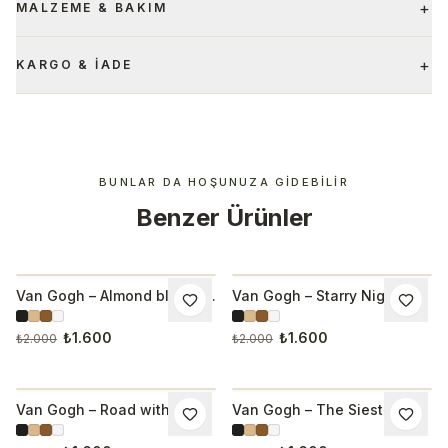
+
MALZEME & BAKIM
+
KARGO & İADE
BUNLAR DA HOŞUNUZA GIDEBILIR
Benzer Ürünler
Van Gogh – Almond blossom
Van Gogh – Starry Night
İNDIRIM
İNDIRIM
Tablo
Over the Rhone Tablo
₺1.600
₺1.600
₺2.000
₺2.000
Van Gogh – Road with
Van Gogh – The Siesta
İNDIRIM
İNDIRIM
Cypress and Star Tablo
Tablo