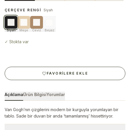
ÇERÇEVE RENGI
Siyah
Siyah
Meşe
Ceviz
Beyaz
✓
Stokta var
FAVORILERE EKLE
Açıklama
Ürün Bilgisi
Yorumlar
Van Gogh’nın çizgilerini modern bir kurguyla yorumlayan bir
tablo. Sade bir duvarı bir anda ‘tamamlanmış’ hissettiriyor.