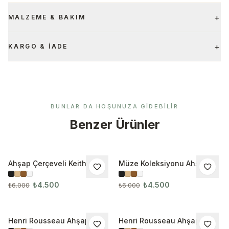
+
MALZEME & BAKIM
+
KARGO & İADE
BUNLAR DA HOŞUNUZA GIDEBILIR
Benzer Ürünler
Ahşap Çerçeveli Keith
Müze Koleksiyonu Ahşap
İNDIRIM
İNDIRIM
Haring 3’lü Tablo Seti
Çerçeveli 3’lü Tablo Seti
₺4.500
₺4.500
₺6.000
₺6.000
Henri Rousseau Ahşap
Henri Rousseau Ahşap
İNDIRIM
İNDIRIM