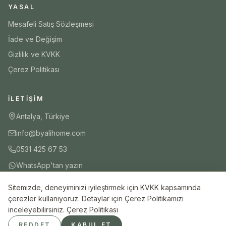
YASAL
Mesafeli Satış Sözleşmesi
İade ve Değişim
Gizlilik ve KVKK
Çerez Politikası
İLETIŞIM
Antalya, Türkiye
info@byalihome.com
0531 425 67 53
WhatsApp'tan yazın
Sitemizde, deneyiminizi iyileştirmek için KVKK kapsamında
SEPETE EKLE
HEMEN AL
çerezler kullanıyoruz. Detaylar için Çerez Politikamızı
inceleyebilirsiniz.
Çerez Politikası
© 2026 ByAli Home. Tüm hakları saklıdır.
REDDET
KABUL ET
Güvenli Ödeme