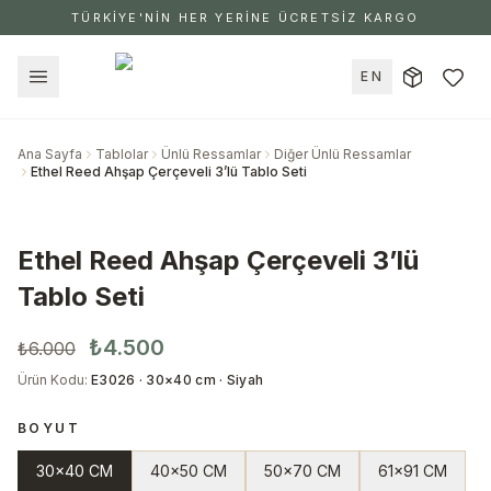
TÜRKİYE'NİN HER YERİNE ÜCRETSİZ KARGO
EN
Ana Sayfa
Tablolar
Ünlü Ressamlar
Diğer Ünlü Ressamlar
Ethel Reed Ahşap Çerçeveli 3’lü Tablo Seti
Ethel Reed Ahşap Çerçeveli 3’lü
Tablo Seti
₺4.500
₺6.000
Ürün Kodu
:
E3026 · 30×40 cm · Siyah
BOYUT
30x40 CM
40x50 CM
50x70 CM
61x91 CM