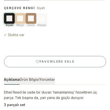
ÇERÇEVE RENGI
Siyah
Siyah
Meşe
Ceviz
Beyaz
✓
Stokta var
FAVORILERE EKLE
Açıklama
Ürün Bilgisi
Yorumlar
Ethel Reed ile sade bir duvarı ‘tamamlanmış’ hissettiren üç
parça. Tek başına da, yan yana da güçlü duruyor.
3 parçalı set