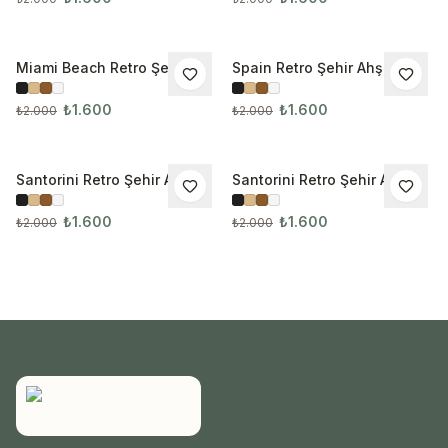
Miami Beach Retro Şehir
Spain Retro Şehir Ahşap
İNDIRIM
İNDIRIM
Ahşap Çerçeveli Tablo
Çerçeveli Tablo 1028
₺1.600
₺1.600
₺2.000
₺2.000
Santorini Retro Şehir Ahşap
Santorini Retro Şehir Ahşap
İNDIRIM
İNDIRIM
Çerçeveli Tablo 1029
Çerçeveli Tablo 1030
₺1.600
₺1.600
₺2.000
₺2.000