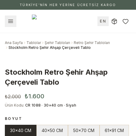
TÜRKİYE'NİN HER YERİNE ÜCRETSİZ KARGO
EN
Ana Sayfa
Tablolar
Şehir Tabloları
Retro Şehir Tabloları
Stockholm Retro Şehir Ahşap Çerçeveli Tablo
Stockholm Retro Şehir Ahşap
Çerçeveli Tablo
₺1.600
₺2.000
Ürün Kodu
:
CR 1088 · 30×40 cm · Siyah
BOYUT
30x40 CM
40x50 CM
50x70 CM
61x91 CM