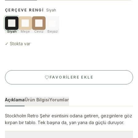
ÇERÇEVE RENGI
Siyah
Siyah
Meşe
Ceviz
Beyaz
✓
Stokta var
FAVORILERE EKLE
Açıklama
Ürün Bilgisi
Yorumlar
Stockholm Retro Şehir esintisini odana getiren, gezginlere göz
kırpan bir tablo. Tek başına da, yan yana da güçlü duruyor.