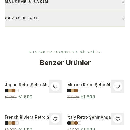
+
MALZEME & BAKIM
+
KARGO & İADE
BUNLAR DA HOŞUNUZA GIDEBILIR
Benzer Ürünler
Japan Retro Şehir Ahşap
Mexico Retro Şehir Ahşap
İNDIRIM
İNDIRIM
Çerçeveli Tablo 1023
Çerçeveli Tablo
₺1.600
₺1.600
₺2.000
₺2.000
French Riviera Retro Şehir
Italy Retro Şehir Ahşap
İNDIRIM
İNDIRIM
Ahşap Çerçeveli Tablo
Çerçeveli Tablo 1026
₺1.600
₺1.600
₺2.000
₺2.000