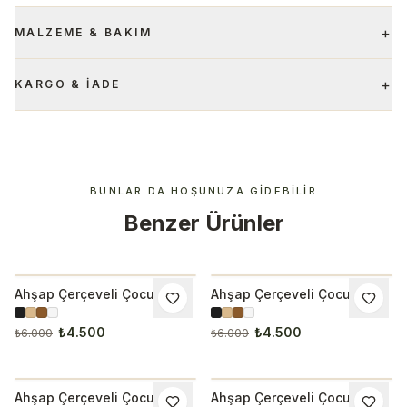
+
MALZEME & BAKIM
+
KARGO & İADE
BUNLAR DA HOŞUNUZA GIDEBILIR
Benzer Ürünler
Ahşap Çerçeveli Çocuk
Ahşap Çerçeveli Çocuk
İNDIRIM
İNDIRIM
Odası 3’lü Tablo Seti 3001
Odası 3’lü Tablo Seti 3002
₺4.500
₺4.500
₺6.000
₺6.000
Ahşap Çerçeveli Çocuk
Ahşap Çerçeveli Çocuk
İNDIRIM
İNDIRIM