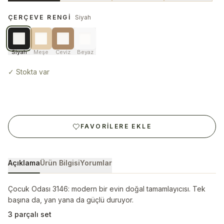
ÇERÇEVE RENGI
Siyah
Siyah
Meşe
Ceviz
Beyaz
✓
Stokta var
FAVORILERE EKLE
Açıklama
Ürün Bilgisi
Yorumlar
Çocuk Odası 3146: modern bir evin doğal tamamlayıcısı. Tek
başına da, yan yana da güçlü duruyor.
3 parçalı set