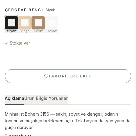
ÇERÇEVE RENGI
Siyah
Siyah
Meşe
Ceviz
Beyaz
✓
Stokta var
FAVORILERE EKLE
Açıklama
Ürün Bilgisi
Yorumlar
Minimalist Bohem 3156 — sakin, soyut ve dengeli; odanın
tonunu yumuşakça belirleyen üçlü. Tek başına da, yan yana da
güçlü duruyor.