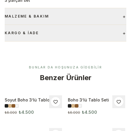
3 parçalı set
+
MALZEME & BAKIM
+
KARGO & İADE
BUNLAR DA HOŞUNUZA GIDEBILIR
Benzer Ürünler
Soyut Boho 3’lü Tablo Seti
Boho 3’lü Tablo Seti
İNDIRIM
İNDIRIM
₺4.500
₺4.500
₺6.000
₺6.000