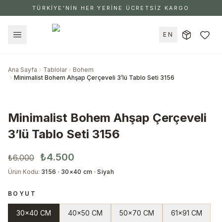
TÜRKİYE'NİN HER YERİNE ÜCRETSİZ KARGO
EN
Ana Sayfa
Tablolar
Bohem
Minimalist Bohem Ahşap Çerçeveli 3’lü Tablo Seti 3156
Minimalist Bohem Ahşap Çerçeveli
3’lü Tablo Seti 3156
₺4.500
₺6.000
Ürün Kodu
:
3156 · 30×40 cm · Siyah
BOYUT
30x40 CM
40x50 CM
50x70 CM
61x91 CM