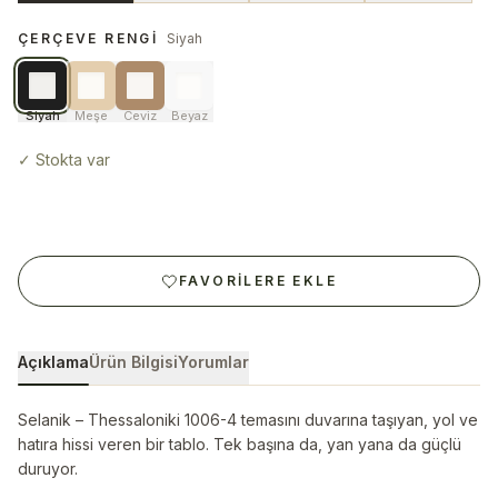
ÇERÇEVE RENGI
Siyah
Siyah
Meşe
Ceviz
Beyaz
✓
Stokta var
FAVORILERE EKLE
Açıklama
Ürün Bilgisi
Yorumlar
Selanik – Thessaloniki 1006-4 temasını duvarına taşıyan, yol ve
hatıra hissi veren bir tablo. Tek başına da, yan yana da güçlü
duruyor.