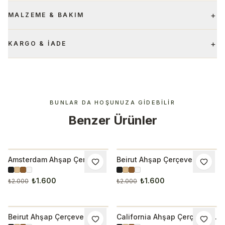
+
MALZEME & BAKIM
+
KARGO & İADE
BUNLAR DA HOŞUNUZA GIDEBILIR
Benzer Ürünler
Amsterdam Ahşap Çerçeveli
Beirut Ahşap Çerçeveli
İNDIRIM
İNDIRIM
Tablo 1000-6
Tablo 1000
₺1.600
₺1.600
₺2.000
₺2.000
Beirut Ahşap Çerçeveli
California Ahşap Çerçeveli
İNDIRIM
İNDIRIM