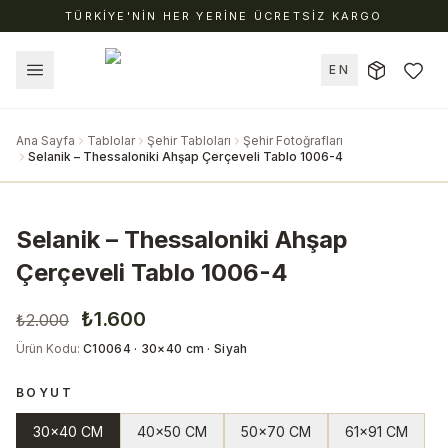
TÜRKİYE'NİN HER YERİNE ÜCRETSİZ KARGO
EN
Ana Sayfa
Tablolar
Şehir Tabloları
Şehir Fotoğrafları
Selanik – Thessaloniki Ahşap Çerçeveli Tablo 1006-4
Selanik – Thessaloniki Ahşap
Çerçeveli Tablo 1006-4
₺1.600
₺2.000
Ürün Kodu
:
C10064 · 30×40 cm · Siyah
BOYUT
30x40 CM
40x50 CM
50x70 CM
61x91 CM