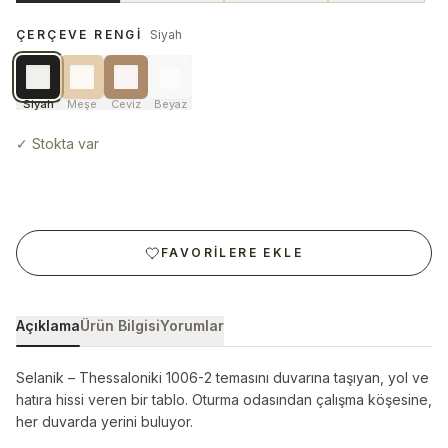
ÇERÇEVE RENGI
Siyah
Siyah
Meşe
Ceviz
Beyaz
✓
Stokta var
FAVORILERE EKLE
Açıklama
Ürün Bilgisi
Yorumlar
Selanik – Thessaloniki 1006-2 temasını duvarına taşıyan, yol ve
hatıra hissi veren bir tablo. Oturma odasından çalışma köşesine,
her duvarda yerini buluyor.