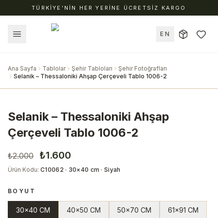
TÜRKİYE'NİN HER YERİNE ÜCRETSİZ KARGO
EN
Ana Sayfa
Tablolar
Şehir Tabloları
Şehir Fotoğrafları
Selanik – Thessaloniki Ahşap Çerçeveli Tablo 1006-2
Selanik – Thessaloniki Ahşap
Çerçeveli Tablo 1006-2
₺1.600
₺2.000
Ürün Kodu
:
C10062 · 30×40 cm · Siyah
BOYUT
30x40 CM
40x50 CM
50x70 CM
61x91 CM