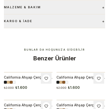
+
MALZEME & BAKIM
+
KARGO & İADE
BUNLAR DA HOŞUNUZA GIDEBILIR
Benzer Ürünler
California Ahşap Çerçeveli
California Ahşap Çerçeveli
İNDIRIM
İNDIRIM
Tablo 1000
Tablo 1001
₺1.600
₺1.600
₺2.000
₺2.000
California Ahşap Çerçeveli
California Ahşap Çerçeveli
İNDIRIM
İNDIRIM