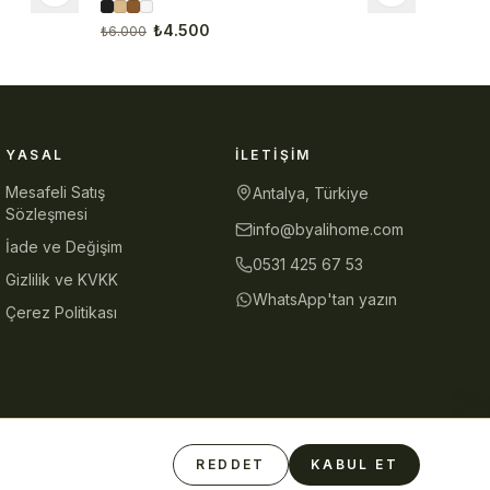
₺4.500
₺6.000
YASAL
İLETIŞIM
Mesafeli Satış
Antalya, Türkiye
Sözleşmesi
info@byalihome.com
İade ve Değişim
0531 425 67 53
Gizlilik ve KVKK
WhatsApp'tan yazın
Çerez Politikası
REDDET
KABUL ET
Güvenli Ödeme
iyzico
Visa
Mastercard
Havale/EFT