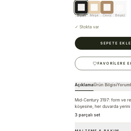
Siyah
Meşe
Ceviz
Beyaz
✓
Stokta var
SEPETE EKL
FAVORILERE E
Açıklama
Ürün Bilgisi
Yoruml
Mid-Century 3197: form ve ren
köşesine, her duvarda yerini
3 parçalı set
MALZEME & BAKIM