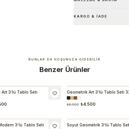
KARGO & İADE
BUNLAR DA HOŞUNUZA GIDEBILIR
Benzer Ürünler
Art 3’lü Tablo Seti
Geometrik Art 3’lü Tablo Seti 
M
İNDIRIM
500
₺4.500
₺6.000
Modern 3’lü Tablo Seti
Soyut Geometrik 3’lü Tablo Set
M
İNDIRIM