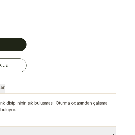
E
KLE
ar
k disiplininin şık buluşması. Oturma odasından çalışma
 buluyor.