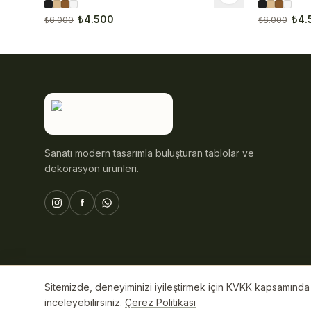
₺4.500
₺4.
₺6.000
₺6.000
Sanatı modern tasarımla buluşturan tablolar ve
dekorasyon ürünleri.
Sitemizde, deneyiminizi iyileştirmek için KVKK kapsamında ç
© 2026 ByAli Home. Tüm hakları saklıdır.
inceleyebilirsiniz.
Çerez Politikası