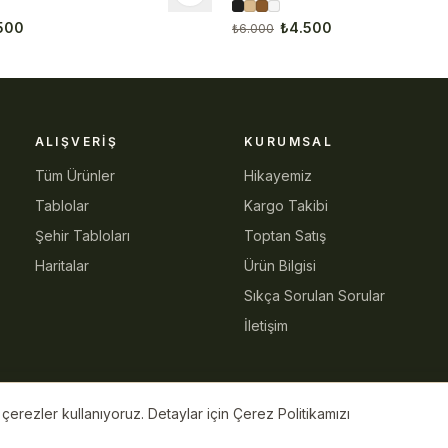
500
₺4.500
₺6.000
ALIŞVERIŞ
KURUMSAL
Tüm Ürünler
Hikayemiz
Tablolar
Kargo Takibi
Şehir Tabloları
Toptan Satış
Haritalar
Ürün Bilgisi
Sıkça Sorulan Sorular
İletişim
erezler kullanıyoruz. Detaylar için Çerez Politikamızı