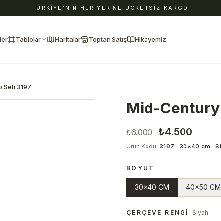
TÜRKİYE'NİN HER YERİNE ÜCRETSİZ KARGO
ler
Tablolar
Haritalar
Toptan Satış
Hikayemiz
o Seti 3197
Mid-Century 
₺4.500
₺6.000
Ürün Kodu
:
3197 · 30×40 cm · S
BOYUT
30x40 CM
40x50 CM
ÇERÇEVE RENGI
Siyah