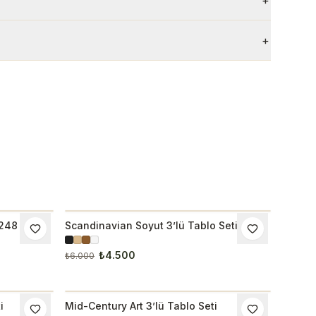
+
+
3248
Scandinavian Soyut 3’lü Tablo Seti
İNDIRIM
₺4.500
₺6.000
i
Mid-Century Art 3’lü Tablo Seti
İNDIRIM