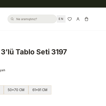
EN
3’lü Tablo Seti 3197
iyah
50x70 CM
61x91 CM