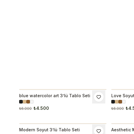
blue watercolor art 3’lü Tablo Seti
Love Soyut 
İNDIRIM
İNDIRI
₺4.500
₺4.
₺6.000
₺6.000
Modern Soyut 3’lü Tablo Seti
Aesthetic 
İNDIRIM
İNDIRI