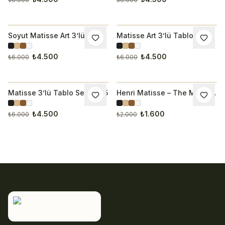
Soyut Matisse Art 3’lü Tablo
Matisse Art 3’lü Tablo Seti
İNDIRIM
İNDIRIM
Seti
3236
₺4.500
₺4.500
₺6.000
₺6.000
Matisse 3’lü Tablo Seti 3255
Henri Matisse – The Music
İNDIRIM
İNDIRIM
Tablo
₺4.500
₺1.600
₺6.000
₺2.000