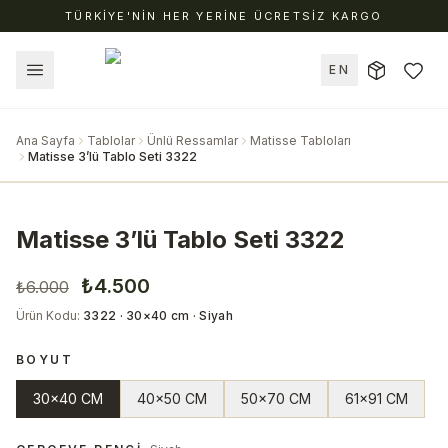
TÜRKİYE'NİN HER YERİNE ÜCRETSİZ KARGO
EN
Ana Sayfa
Tablolar
Ünlü Ressamlar
Matisse Tabloları
Matisse 3’lü Tablo Seti 3322
Matisse 3’lü Tablo Seti 3322
₺4.500
₺6.000
Ürün Kodu
:
3322 · 30×40 cm · Siyah
BOYUT
30x40 CM
40x50 CM
50x70 CM
61x91 CM