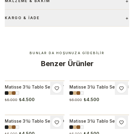
+
MALZEME & BAKIM
+
KARGO & İADE
BUNLAR DA HOŞUNUZA GIDEBILIR
Benzer Ürünler
Matisse 3’lü Tablo Seti 3217
Matisse 3’lü Tablo Seti 3218
İNDIRIM
İNDIRIM
₺4.500
₺4.500
₺6.000
₺6.000
Matisse 3’lü Tablo Seti 3219
Matisse 3’lü Tablo Seti
İNDIRIM
İNDIRIM
3220
₺4.500
₺4.500
₺6.000
₺6.000