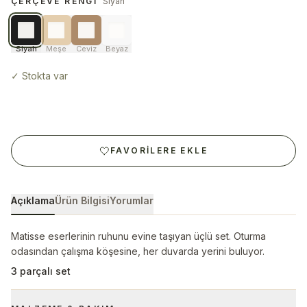
ÇERÇEVE RENGI
Siyah
Siyah
Meşe
Ceviz
Beyaz
✓
Stokta var
FAVORILERE EKLE
Açıklama
Ürün Bilgisi
Yorumlar
Matisse eserlerinin ruhunu evine taşıyan üçlü set. Oturma
odasından çalışma köşesine, her duvarda yerini buluyor.
3 parçalı set