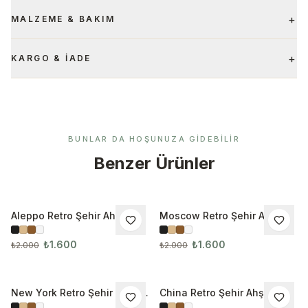
+
MALZEME & BAKIM
+
KARGO & İADE
BUNLAR DA HOŞUNUZA GIDEBILIR
Benzer Ürünler
Aleppo Retro Şehir Ahşap
Moscow Retro Şehir Ahşap
İNDIRIM
İNDIRIM
Çerçeveli Tablo
Çerçeveli Tablo
₺1.600
₺1.600
₺2.000
₺2.000
New York Retro Şehir Ahşap
China Retro Şehir Ahşap
İNDIRIM
İNDIRIM
Çerçeveli Tablo 1043
Çerçeveli Tablo 1044