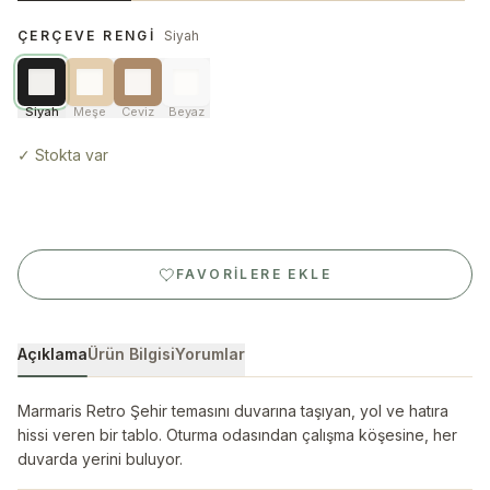
ÇERÇEVE RENGI
Siyah
Siyah
Meşe
Ceviz
Beyaz
✓
Stokta var
FAVORILERE EKLE
Açıklama
Ürün Bilgisi
Yorumlar
Marmaris Retro Şehir temasını duvarına taşıyan, yol ve hatıra
hissi veren bir tablo. Oturma odasından çalışma köşesine, her
duvarda yerini buluyor.