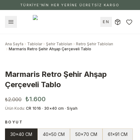
TÜRKİYE'NİN HER YERİNE ÜCRETSİZ KARGO
EN
Ana Sayfa
Tablolar
Şehir Tabloları
Retro Şehir Tabloları
Marmaris Retro Şehir Ahşap Çerçeveli Tablo
Marmaris Retro Şehir Ahşap
Çerçeveli Tablo
₺1.600
₺2.000
Ürün Kodu
:
CR 1016 · 30×40 cm · Siyah
BOYUT
30x40 CM
40x50 CM
50x70 CM
61x91 CM