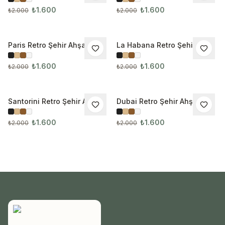
₺1.600
₺1.600
₺2.000
₺2.000
Paris Retro Şehir Ahşap
La Habana Retro Şehir
İNDIRIM
İNDIRIM
Çerçeveli Tablo 1045
Ahşap Çerçeveli Tablo
₺1.600
₺1.600
₺2.000
₺2.000
Santorini Retro Şehir Ahşap
Dubai Retro Şehir Ahşap
İNDIRIM
İNDIRIM
Çerçeveli Tablo 1047
Çerçeveli Tablo 1048
₺1.600
₺1.600
₺2.000
₺2.000