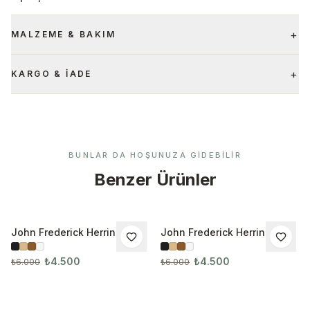
+
MALZEME & BAKIM
+
KARGO & İADE
BUNLAR DA HOŞUNUZA GIDEBILIR
Benzer Ürünler
John Frederick Herring
John Frederick Herring
İNDIRIM
İNDIRIM
Ahşap Çerçeveli 3’lü Tablo
Ahşap Çerçeveli 3’lü Tablo
Seti 3016
Seti 3017
₺4.500
₺4.500
₺6.000
₺6.000