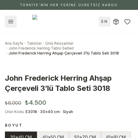
TÜRKİYE'NİN HER YERİNE ÜCRETSİZ KARGO
EN
Ana Sayfa
Tablolar
Ünlü Ressamlar
John Frederick Herring Tablo Setleri
John Frederick Herring Ahşap Çerçeveli 3’lü Tablo Seti 3018
John Frederick Herring Ahşap
Çerçeveli 3’lü Tablo Seti 3018
₺4.500
₺6.000
Ürün Kodu
:
E3018 · 30×40 cm · Siyah
BOYUT
30x40 CM
40x50 CM
50x70 CM
61x91 CM