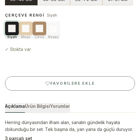
ÇERÇEVE RENGI
Siyah
Siyah
Meşe
Ceviz
Beyaz
✓
Stokta var
FAVORILERE EKLE
Açıklama
Ürün Bilgisi
Yorumlar
Herring dünyasından ilham alan, sanatın gündelik hayata
dokunduğu bir set. Tek başına da, yan yana da güçlü duruyor.
3 parçalı set