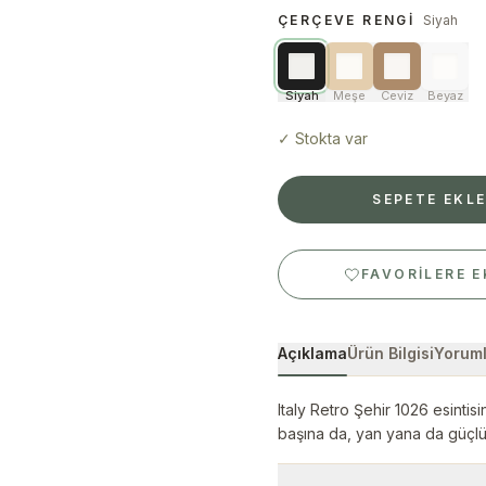
ÇERÇEVE RENGI
Siyah
Siyah
Meşe
Ceviz
Beyaz
✓
Stokta var
SEPETE EKL
FAVORILERE E
Açıklama
Ürün Bilgisi
Yoruml
Italy Retro Şehir 1026 esintis
başına da, yan yana da güçlü