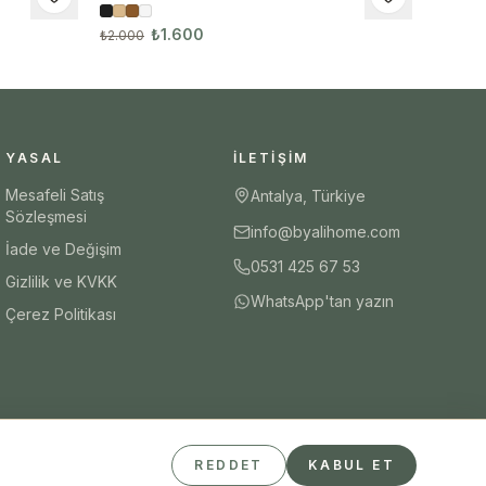
Tablo
₺1.600
₺2.000
YASAL
İLETIŞIM
Mesafeli Satış
Antalya, Türkiye
Sözleşmesi
info@byalihome.com
İade ve Değişim
0531 425 67 53
Gizlilik ve KVKK
WhatsApp'tan yazın
Çerez Politikası
REDDET
KABUL ET
Güvenli Ödeme
iyzico
Visa
Mastercard
Havale/EFT