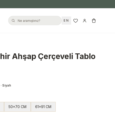
EN
ehir Ahşap Çerçeveli Tablo
· Siyah
50x70 CM
61x91 CM