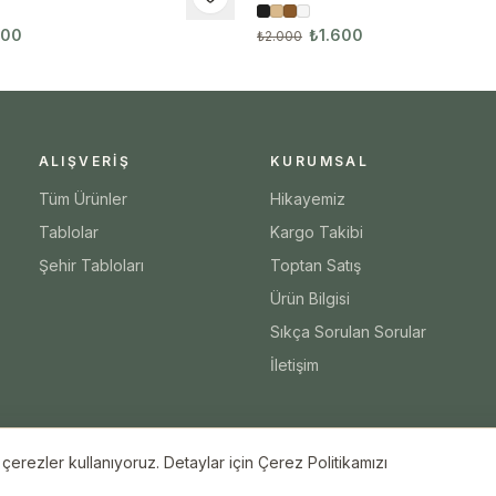
600
₺1.600
₺2.000
ALIŞVERIŞ
KURUMSAL
Tüm Ürünler
Hikayemiz
Tablolar
Kargo Takibi
Şehir Tabloları
Toptan Satış
Ürün Bilgisi
Sıkça Sorulan Sorular
İletişim
erezler kullanıyoruz. Detaylar için Çerez Politikamızı