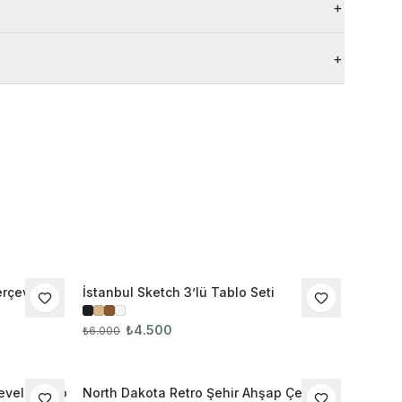
+
+
rçeveli
İstanbul Sketch 3’lü Tablo Seti
İNDIRIM
₺4.500
₺6.000
eveli Tablo
North Dakota Retro Şehir Ahşap Çerçeveli
İNDIRIM