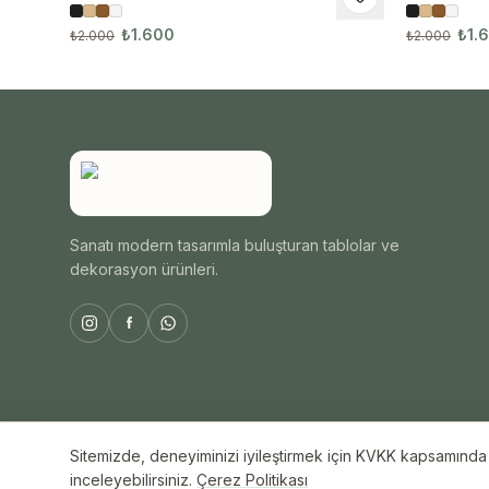
1091
₺1.600
₺1.
₺2.000
₺2.000
Sanatı modern tasarımla buluşturan tablolar ve
dekorasyon ürünleri.
Sitemizde, deneyiminizi iyileştirmek için KVKK kapsamında ç
© 2026 ByAli Home. Tüm hakları saklıdır.
inceleyebilirsiniz.
Çerez Politikası