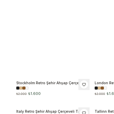
Stockholm Retro Şehir Ahşap Çerçeveli
London Ret
İNDIRIM
İNDIRIM
Tablo
Tablo 108
₺1.600
₺1.
₺2.000
₺2.000
Italy Retro Şehir Ahşap Çerçeveli Tablo
Tallinn Re
İNDIRIM
İNDIRIM