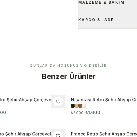
MALZEME & BAKIM
KARGO & İADE
BUNLAR DA HOŞUNUZA GIDEBILIR
Benzer Ürünler
ro Şehir Ahşap Çerçeveli
Nişantaşı Retro Şehir Ahşap Çe
İNDIRIM
9
Tablo
600
₺1.600
₺2.000
tro Şehir Ahşap Çerçeveli Tablo
France Retro Şehir Ahşap Çerç
İNDIRIM