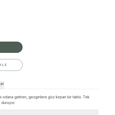
E
KLE
ar
ini odana getiren, gezginlere göz kırpan bir tablo. Tek
 duruyor.