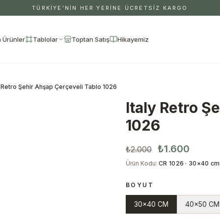
TÜRKİYE'NİN HER YERİNE ÜCRETSİZ KARGO
 Ürünler
Tablolar
Toptan Satış
Hikayemiz
y Retro Şehir Ahşap Çerçeveli Tablo 1026
Italy Retro Ş
1026
₺1.600
₺2.000
Ürün Kodu
:
CR 1026 · 30×40 cm 
BOYUT
30x40 CM
40x50 CM