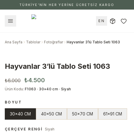
TÜRKİYE'NİN HER YERİNE ÜCRETSİZ KARGO
EN
Ana Sayfa
Tablolar
Fotoğraflar
Hayvanlar 3’lü Tablo Seti 1063
Hayvanlar 3’lü Tablo Seti 1063
₺4.500
₺6.000
Ürün Kodu
:
F1063 · 30×40 cm · Siyah
BOYUT
30x40 CM
40x50 CM
50x70 CM
61x91 CM
ÇERÇEVE RENGI
Siyah