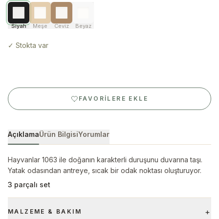
Siyah
Meşe
Ceviz
Beyaz
✓
Stokta var
FAVORILERE EKLE
Açıklama
Ürün Bilgisi
Yorumlar
Hayvanlar 1063 ile doğanın karakterli duruşunu duvarına taşı.
Yatak odasından antreye, sıcak bir odak noktası oluşturuyor.
3 parçalı set
+
MALZEME & BAKIM