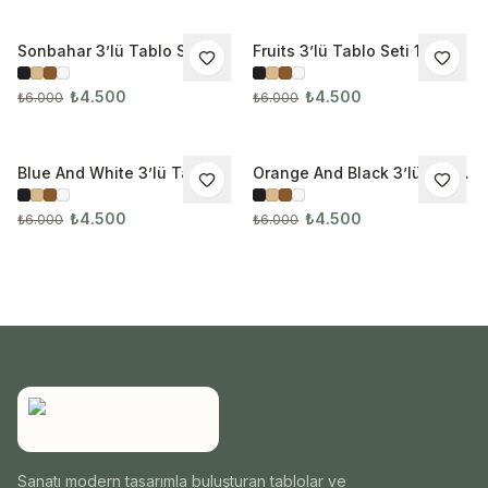
Sonbahar 3’lü Tablo Seti
Fruits 3’lü Tablo Seti 1033
İNDIRIM
İNDIRIM
₺4.500
₺4.500
₺6.000
₺6.000
Blue And White 3’lü Tablo
Orange And Black 3’lü Tablo
İNDIRIM
İNDIRIM
Seti
Seti
₺4.500
₺4.500
₺6.000
₺6.000
Sanatı modern tasarımla buluşturan tablolar ve