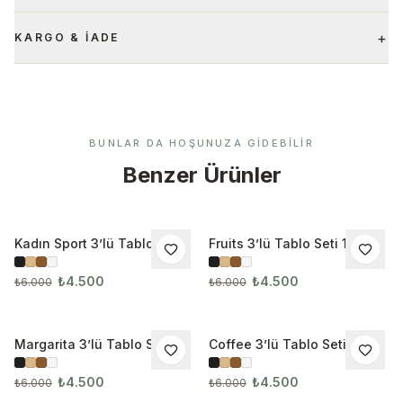
+
KARGO & İADE
BUNLAR DA HOŞUNUZA GIDEBILIR
Benzer Ürünler
Kadın Sport 3’lü Tablo Seti
Fruits 3’lü Tablo Seti 1029
İNDIRIM
İNDIRIM
₺4.500
₺4.500
₺6.000
₺6.000
Margarita 3’lü Tablo Seti
Coffee 3’lü Tablo Seti 1031
İNDIRIM
İNDIRIM
₺4.500
₺4.500
₺6.000
₺6.000