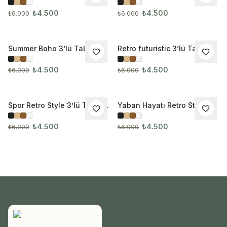
3285
3286
₺4.500
₺4.500
₺6.000
₺6.000
Summer Boho 3’lü Tablo
Retro futuristic 3’lü Tablo
İNDIRIM
İNDIRIM
Seti
Seti
₺4.500
₺4.500
₺6.000
₺6.000
Spor Retro Style 3’lü Tablo
Yaban Hayatı Retro Style
İNDIRIM
İNDIRIM
Seti
3’lü Tablo Seti
₺4.500
₺4.500
₺6.000
₺6.000