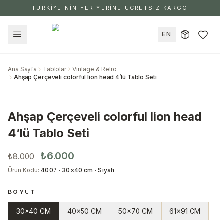
TÜRKİYE'NİN HER YERİNE ÜCRETSİZ KARGO
EN
Ana Sayfa
Tablolar
Vintage & Retro
Ahşap Çerçeveli colorful lion head 4’lü Tablo Seti
Ahşap Çerçeveli colorful lion head
4’lü Tablo Seti
₺6.000
₺8.000
Ürün Kodu
:
4007 · 30×40 cm · Siyah
BOYUT
30x40 CM
40x50 CM
50x70 CM
61x91 CM