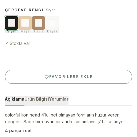
ÇERÇEVE RENGI
Siyah
Siyah
Meşe
Ceviz
Beyaz
✓
Stokta var
FAVORILERE EKLE
Açıklama
Ürün Bilgisi
Yorumlar
colorful lion head 4’lü: net olmayan formların huzur veren
dengesi. Sade bir duvarı bir anda ‘tamamlanmış’ hissettiriyor.
4 parçalı set