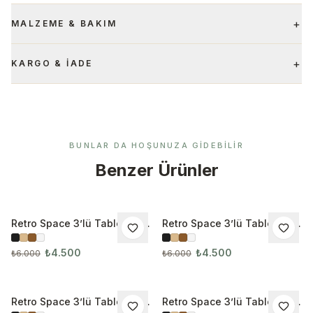
+
MALZEME & BAKIM
+
KARGO & İADE
BUNLAR DA HOŞUNUZA GIDEBILIR
Benzer Ürünler
Retro Space 3’lü Tablo Seti
Retro Space 3’lü Tablo Seti
İNDIRIM
İNDIRIM
3272
3284
₺4.500
₺4.500
₺6.000
₺6.000
Retro Space 3’lü Tablo Seti
Retro Space 3’lü Tablo Seti
İNDIRIM
İNDIRIM